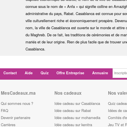
connue sous le nom de « Anfa » qui signifie colline en Amazigh. 
administrative du pays, Rabat. Casablanca est connue pour son
ville culturellement riche et économiquement prospère. Deve
nom, la ville de Casablanca est ouverte sur le monde et attire de
du Maghreb. De ce fait, les traditions de cérémonies et de mar
mariés et de leur origine. Rien de plus facile que de trouver u
Casablanca.
Contact
Aide
Quiz
Offre Entreprise
Annuaire
MesCadeaux.ma
Nos cadeaux
Nos vale
Qui sommes nous ?
Idée cadeau sur Casablanca
Quiz cadeau
FAQ
Idée cadeau sur Rabat
Idées de c
Devenir partenaire
Idée cadeau sur mohamedia
Comités d'e
Carrières
Idée cadeau sur kenitra
Jeu TV et 