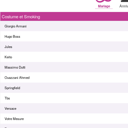
Anniv
Mariage
Costume et Smoking
Giorgio Armani
Hugo Boss
Jules
Keito
Massimo Dutti
Ouazzani Ahmed
Springfield
Tbs
Versace
Votre Mesure