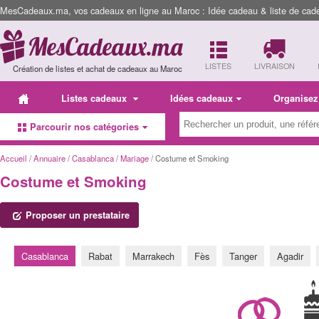
MesCadeaux.ma, vos cadeaux en ligne au Maroc : Idée cadeau & liste de cad
LISTES
LIVRAISON
Création de listes et achat de cadeaux au Maroc
Listes cadeaux
Idées cadeaux
Organisez
Parcourir nos catégories
Accueil
/
Annuaire
/
Casablanca
/
Mariage
/ Costume et Smoking
Costume et Smoking
Proposer un prestataire
Casablanca
Rabat
Marrakech
Fès
Tanger
Agadir