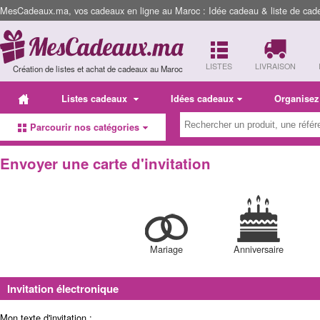
MesCadeaux.ma, vos cadeaux en ligne au Maroc : Idée cadeau & liste de cad
LISTES
LIVRAISON
Création de listes et achat de cadeaux au Maroc
Listes cadeaux
Idées cadeaux
Organisez
Parcourir nos catégories
Envoyer une carte d'invitation
Mariage
Anniversaire
Invitation électronique
Mon texte d'invitation :