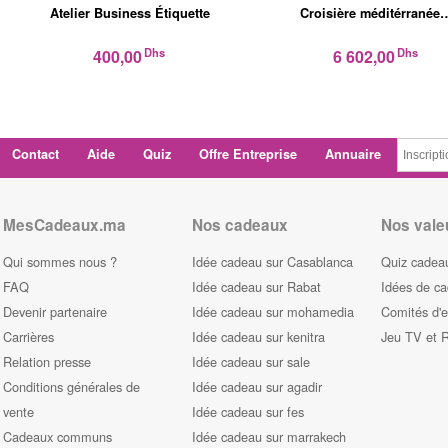
Atelier Business Étiquette
Croisière méditérranée
Dhs
Dhs
400,00
6 602,00
Contact
Aide
Quiz
Offre Entreprise
Annuaire
MesCadeaux.ma
Nos cadeaux
Nos vale
Qui sommes nous ?
Idée cadeau sur Casablanca
Quiz cadeau
FAQ
Idée cadeau sur Rabat
Idées de c
Devenir partenaire
Idée cadeau sur mohamedia
Comités d'e
Carrières
Idée cadeau sur kenitra
Jeu TV et 
Relation presse
Idée cadeau sur sale
Conditions générales de
Idée cadeau sur agadir
vente
Idée cadeau sur fes
Cadeaux communs
Idée cadeau sur marrakech