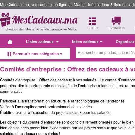
MesCadeaux.ma, vos cadeaux en ligne au Maroc : Idée cadeau & liste de cad
LISTES
LIVRAISON
Création de listes et achat de cadeaux au Maroc
Listes cadeaux
Idées cadeaux
Organisez
Parcourir nos catégories
Comités d'entreprise : Offrez des cadeaux à vo
Comités d’entreprise : Offrez des cadeaux à vos salariés ! Le comité d’entrepris
pour ainsi dire le porte-parole des salariés de l’entreprise à laquelle il est ratt
comme suit :
Participer à la transformation structurelle et technologique de l’entreprise.
Veiller à l’accomplissement professionnel des salariés.
Établir et veiller à l’exécution de projets sociaux pour les salariés.
Les objectifs du comité d’entreprise sont donc clairement orientés pour le bien d
bien des salariés passe bien évidemment par les projets sociaux que vous leur
salariés, dit cadeaux pour salariés !