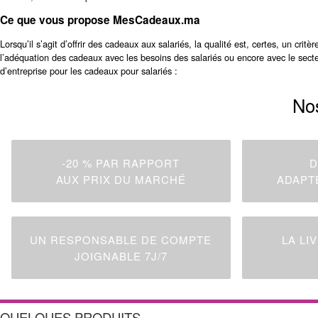
Ce que vous propose MesCadeaux.ma
Lorsqu’il s’agit d’offrir des cadeaux aux salariés, la qualité est, certes, un cri
l’adéquation des cadeaux avec les besoins des salariés ou encore avec le sect
d’entreprise pour les cadeaux pour salariés :
No
-20 % PAR RAPPORT
D
AUX PRIX DU MARCHÉ
ADAPT
UN RESPONSABLE DE COMPTE
LA LI
JOIGNABLE 7J/7
QUELQUES PRODUITS