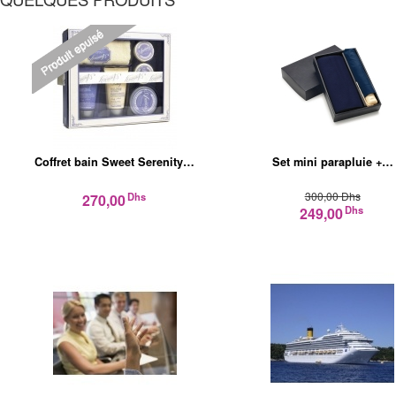
Coffret bain Sweet Serenity…
Set mini parapluie +…
300,00 Dhs
Dhs
270,00
Dhs
249,00