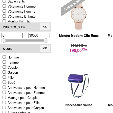
Sac enfants
Vêtements Homme
Vêtements Femme
Vêtements Enfants
Montre Enfants
Foulards
PRIX TTC (DHS)
OK
Etui e-cigarette
Montre Modern Clic Rose
Mon
800,00 Dhs
A QUI?
OK
Dhs
190,00
Homme
Femme
Couple
Garçon
Fille
Bébé
Anniversaire pour Homme
Anniversaire pour Femme
Mariage pour Couple
Anniversaire pour Fille
Nécessaire valise
Mo
Anniversaire pour Garçon
Autres cadeaux