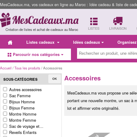
MesCadeaux.ma, vos cadeaux en ligne au Maroc : Idée cadeau & liste de cad
LISTES
LIVRAISON
Création de listes et achat de cadeaux au Maroc
Listes cadeaux
Idées cadeaux
Organisez
Parcourir nos catégories
Accueil
/
Tous les produits
/ Accessoires
Accessoires
SOUS-CATÉGORIES
OK
Autres accessoires
MesCadeaux.ma vous propose une sélection
Sac Femme
portant une nouvelle montre, un sac à ma
Bijoux Homme
Bijoux Femme
lot et affirmer votre originalité.
Montre Homme
Montre Femme
Sac de voyage et…
Reveils Enfants