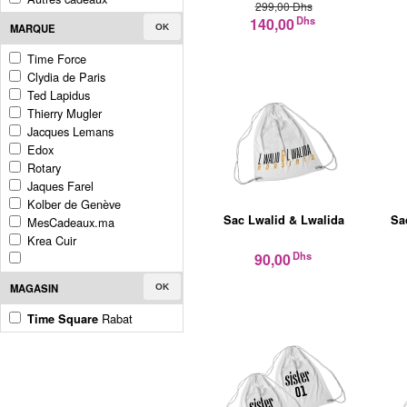
299,00 Dhs
Dhs
140,00
MARQUE
OK
Time Force
Clydia de Paris
Ted Lapidus
Thierry Mugler
Jacques Lemans
Edox
Rotary
Jaques Farel
Kolber de Genève
Sac Lwalid & Lwalida
Sa
MesCadeaux.ma
Krea Cuir
Dhs
90,00
MAGASIN
OK
Rabat
Time Square