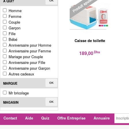
A QUI?
OK
Homme
Femme
Couple
Garçon
Fille
Bébé
Caisse de toilette
Anniversaire pour Homme
Anniversaire pour Femme
Dhs
189,00
Mariage pour Couple
Anniversaire pour Fille
Anniversaire pour Garçon
Autres cadeaux
MARQUE
OK
Mr bricolage
MAGASIN
OK
Contact
Aide
Quiz
Offre Entreprise
Annuaire