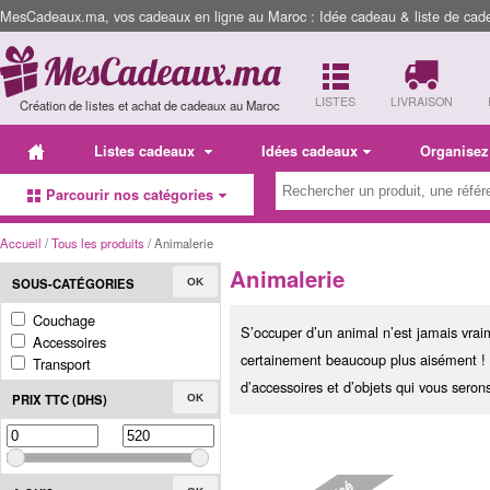
MesCadeaux.ma, vos cadeaux en ligne au Maroc : Idée cadeau & liste de cad
LISTES
LIVRAISON
Création de listes et achat de cadeaux au Maroc
Listes cadeaux
Idées cadeaux
Organisez
Parcourir nos catégories
Accueil
/
Tous les produits
/ Animalerie
Animalerie
SOUS-CATÉGORIES
OK
Couchage
S’occuper d’un animal n’est jamais vraim
Accessoires
certainement beaucoup plus aisément ! 
Transport
d’accessoires et d’objets qui vous sero
PRIX TTC (DHS)
OK