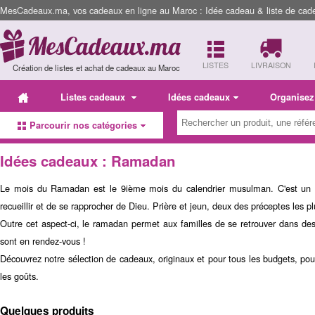
MesCadeaux.ma, vos cadeaux en ligne au Maroc : Idée cadeau & liste de cad
LISTES
LIVRAISON
Création de listes et achat de cadeaux au Maroc
Listes cadeaux
Idées cadeaux
Organisez
Parcourir nos catégories
Idées cadeaux : Ramadan
Le mois du Ramadan est le 9ième mois du calendrier musulman. C'est un mo
recueillir et de se rapprocher de Dieu. Prière et jeun, deux des préceptes les p
Outre cet aspect-ci, le ramadan permet aux familles de se retrouver dans des 
sont en rendez-vous !
Découvrez notre sélection de cadeaux, originaux et pour tous les budgets, po
les goûts.
Quelques produits