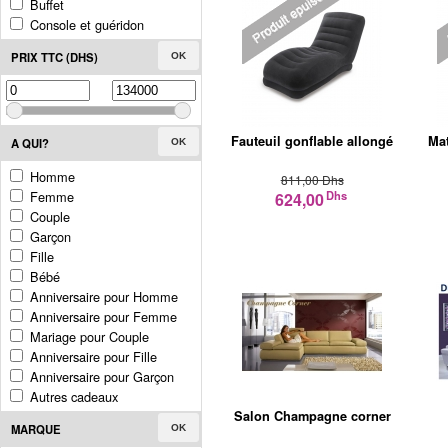
Buffet
Console et guéridon
PRIX TTC (DHS)
OK
Fauteuil gonflable allongé
Mat
A QUI?
OK
Homme
811,00 Dhs
Femme
Dhs
624,00
Couple
Garçon
Fille
Bébé
Anniversaire pour Homme
Anniversaire pour Femme
Mariage pour Couple
Anniversaire pour Fille
Anniversaire pour Garçon
Autres cadeaux
Salon Champagne corner
MARQUE
OK