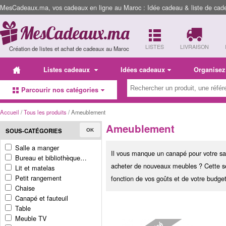
MesCadeaux.ma, vos cadeaux en ligne au Maroc : Idée cadeau & liste de cad
LISTES
LIVRAISON
Création de listes et achat de cadeaux au Maroc
Listes cadeaux
Idées cadeaux
Organisez
Parcourir nos catégories
Accueil
/
Tous les produits
/ Ameublement
Ameublement
SOUS-CATÉGORIES
OK
Salle a manger
Il vous manque un canapé pour votre sa
Bureau et bibliothèque…
acheter de nouveaux meubles ? Cette sec
Lit et matelas
Petit rangement
fonction de vos goûts et de votre budget
Chaise
Canapé et fauteuil
Table
Meuble TV