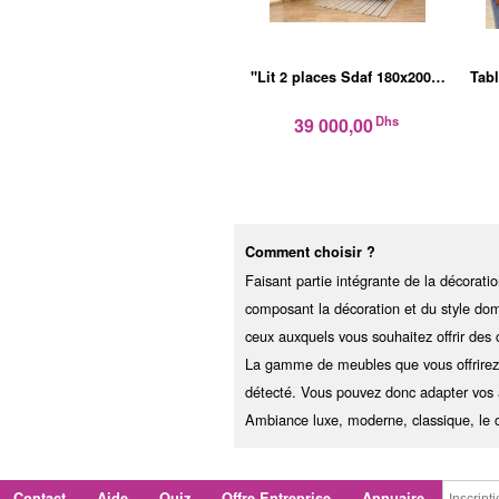
"Lit 2 places Sdaf 180x200…
Tabl
Dhs
39 000,00
Comment choisir ?
Faisant partie intégrante de la décorati
composant la décoration et du style do
ceux auxquels vous souhaitez offrir de
La gamme de meubles que vous offrirez
détecté. Vous pouvez donc adapter vos 
Ambiance luxe, moderne, classique, le c
Contact
Aide
Quiz
Offre Entreprise
Annuaire