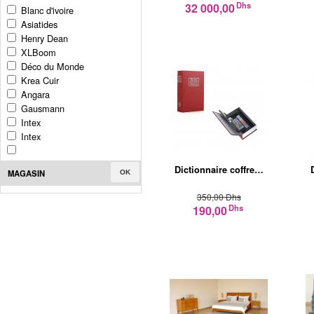
Dhs
32 000,00
Blanc d'ivoire
Asiatides
Henry Dean
XLBoom
Déco du Monde
Krea Cuir
Angara
Gausmann
Intex
Intex
Dictionnaire coffre…
MAGASIN
OK
350,00 Dhs
Dhs
190,00