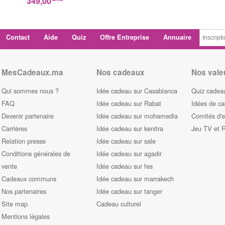
349,00
Contact
Aide
Quiz
Offre Entreprise
Annuaire
MesCadeaux.ma
Nos cadeaux
Nos vale
Qui sommes nous ?
Idée cadeau sur Casablanca
Quiz cadeau
FAQ
Idée cadeau sur Rabat
Idées de c
Devenir partenaire
Idée cadeau sur mohamedia
Comités d'e
Carrières
Idée cadeau sur kenitra
Jeu TV et 
Relation presse
Idée cadeau sur sale
Conditions générales de
Idée cadeau sur agadir
vente
Idée cadeau sur fes
Cadeaux communs
Idée cadeau sur marrakech
Nos partenaires
Idée cadeau sur tanger
Site map
Cadeau culturel
Mentions légales