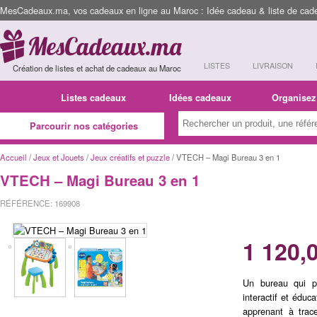
MesCadeaux.ma, vos cadeaux en ligne au Maroc : Idée cadeau & liste de cad
LISTES
LIVRAISON
Création de listes et achat de cadeaux au Maroc
Listes cadeaux
Idées cadeaux
Organisez
Parcourir nos catégories
Accueil
/
Jeux et Jouets
/
Jeux créatifs et puzzle
/ VTECH – Magi Bureau 3 en 1
VTECH – Magi Bureau 3 en 1
RÉFÉRENCE: 169908
1 120,
Un bureau qui p
interactif et éduc
apprenant à trace