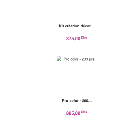
Kit création décor…
Dhs
375,00
Pro color - 200…
Dhs
885,00