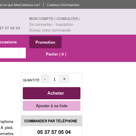
st-ce que MesCadeaux.ma?
Cadeaux d'entreprises
MON COMPTE
( CONSULTER )
Se connecter / Inscription
37 57 05 04
Suivez votre commande
ccasions
Promotion
Panier (
0
)
-
+
QUANTITÉ
:
Acheter
Ajouter à sa liste
COMMANDER PAR TÉLÉPHONE
crophone
 A pied,
05 37 57 05 04
ermettra