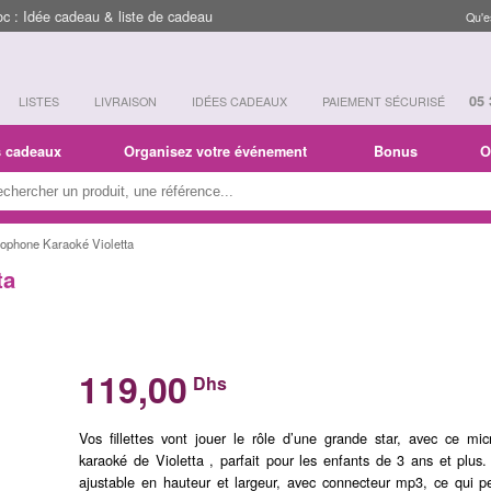
 : Idée cadeau & liste de cadeau
Qu'e
05 
LISTES
LIVRAISON
IDÉES CADEAUX
PAIEMENT SÉCURISÉ
s cadeaux
Organisez votre événement
Bonus
O
rophone Karaoké Violetta
ta
119,00
Dhs
Vos fillettes vont jouer le rôle d’une grande star, avec ce mi
karaoké de Violetta , parfait pour les enfants de 3 ans et plus.
ajustable en hauteur et largeur, avec connecteur mp3, ce qui p