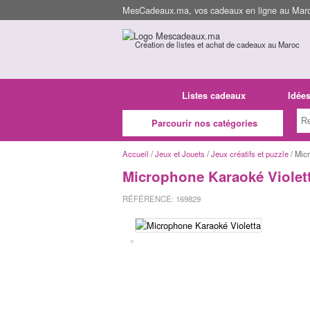
MesCadeaux.ma, vos cadeaux en ligne au Maroc
Création de listes et achat de cadeaux au Maroc
Listes cadeaux
Idée
Parcourir nos catégories
Accueil
/
Jeux et Jouets
/
Jeux créatifs et puzzle
/ Mic
Microphone Karaoké Violet
RÉFÉRENCE: 169829