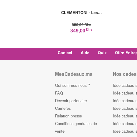
CLEMENTONI - Les…
380,00 Dhs
Dhs
349,00
Contact
Aide
Quiz
Offre Entre
MesCadeaux.ma
Nos cadea
Qui sommes nous ?
Idée cadeau 
FAQ
Idée cadeau 
Devenir partenaire
Idée cadeau 
Carrières
Idée cadeau s
Relation presse
Idée cadeau s
Conditions générales de
Idée cadeau s
vente
Idée cadeau s