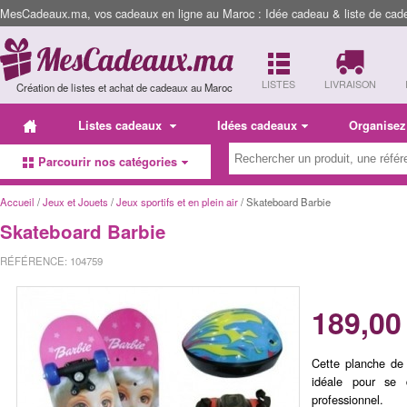
MesCadeaux.ma, vos cadeaux en ligne au Maroc : Idée cadeau & liste de cad
LISTES
LIVRAISON
Création de listes et achat de cadeaux au Maroc
Listes cadeaux
Idées cadeaux
Organisez
Parcourir nos catégories
Accueil
/
Jeux et Jouets
/
Jeux sportifs et en plein air
/ Skateboard Barbie
Skateboard Barbie
RÉFÉRENCE: 104759
189,00
Cette planche de 
idéale pour se 
professionnel.