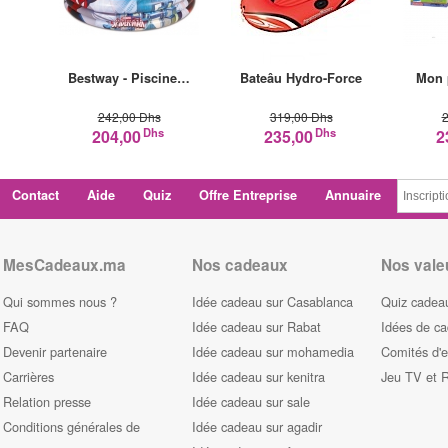
Bestway - Piscine…
Bateâu Hydro-Force
Mon 
242,00 Dhs
319,00 Dhs
2
Dhs
Dhs
204,00
235,00
2
Contact
Aide
Quiz
Offre Entreprise
Annuaire
MesCadeaux.ma
Nos cadeaux
Nos vale
Qui sommes nous ?
Idée cadeau sur Casablanca
Quiz cadeau
FAQ
Idée cadeau sur Rabat
Idées de c
Devenir partenaire
Idée cadeau sur mohamedia
Comités d'e
Carrières
Idée cadeau sur kenitra
Jeu TV et 
Relation presse
Idée cadeau sur sale
Conditions générales de
Idée cadeau sur agadir