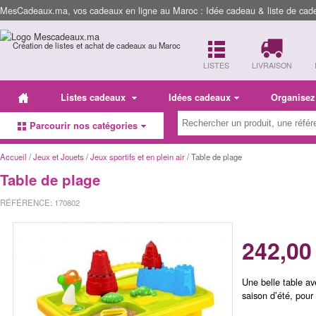
MesCadeaux.ma, vos cadeaux en ligne au Maroc : Idée cadeau & liste de cad
Création de listes et achat de cadeaux au Maroc
LISTES
LIVRAISON
Listes cadeaux
Idées cadeaux
Organisez
Parcourir nos catégories
Accueil
/
Jeux et Jouets
/
Jeux sportifs et en plein air
/ Table de plage
Table de plage
RÉFÉRENCE: 170802
242,00
Une belle table av
saison d’été, pour 