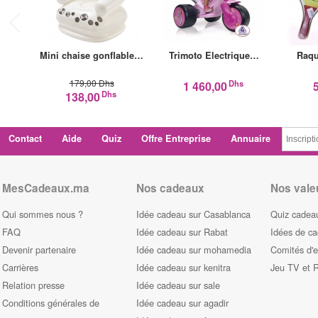
Mini chaise gonflable…
Trimoto Electrique…
Raqu
179,00 Dhs
Dhs
1 460,00
Dhs
138,00
Contact
Aide
Quiz
Offre Entreprise
Annuaire
MesCadeaux.ma
Nos cadeaux
Nos vale
Qui sommes nous ?
Idée cadeau sur Casablanca
Quiz cadeau
FAQ
Idée cadeau sur Rabat
Idées de c
Devenir partenaire
Idée cadeau sur mohamedia
Comités d'e
Carrières
Idée cadeau sur kenitra
Jeu TV et 
Relation presse
Idée cadeau sur sale
Conditions générales de
Idée cadeau sur agadir