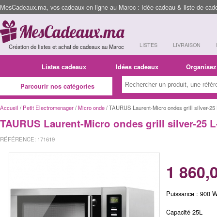
MesCadeaux.ma, vos cadeaux en ligne au Maroc : Idée cadeau & liste de cad
LISTES
LIVRAISON
Création de listes et achat de cadeaux au Maroc
Listes cadeaux
Idées cadeaux
Organisez
Parcourir nos catégories
Accueil
/
Petit Electromenager
/
Micro onde
/ TAURUS Laurent-Micro ondes grill silver-25
TAURUS Laurent-Micro ondes grill silver-25 
RÉFÉRENCE: 171619
1 860,
Puissance : 900 
Capacité 25L