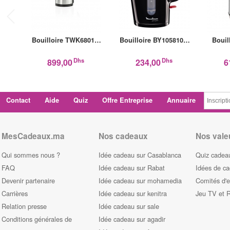
Bouilloire TWK6801…
Bouilloire BY105810…
Bouil
Dhs
Dhs
899,00
234,00
6
Contact
Aide
Quiz
Offre Entreprise
Annuaire
MesCadeaux.ma
Nos cadeaux
Nos vale
Qui sommes nous ?
Idée cadeau sur Casablanca
Quiz cadeau
FAQ
Idée cadeau sur Rabat
Idées de c
Devenir partenaire
Idée cadeau sur mohamedia
Comités d'e
Carrières
Idée cadeau sur kenitra
Jeu TV et 
Relation presse
Idée cadeau sur sale
Conditions générales de
Idée cadeau sur agadir