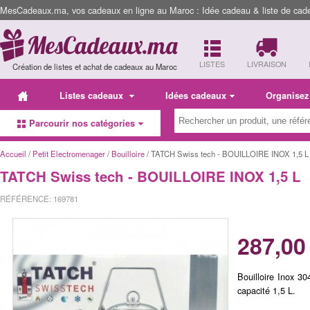
MesCadeaux.ma, vos cadeaux en ligne au Maroc : Idée cadeau & liste de cad
LISTES
LIVRAISON
Création de listes et achat de cadeaux au Maroc
Listes cadeaux
Idées cadeaux
Organisez
Parcourir nos catégories
Accueil
/
Petit Electromenager
/
Bouilloire
/ TATCH Swiss tech - BOUILLOIRE INOX 1,5 L
TATCH Swiss tech - BOUILLOIRE INOX 1,5 L
RÉFÉRENCE: 169781
287,00
Bouilloire Inox 3
capacité 1,5 L.