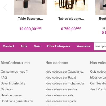
Table Basse en…
Tables gigogne…
Bout
5
Dhs
Dhs
12 000,00
6 750,00
5 
Contact
Aide
Quiz
Offre Entreprise
Annuaire
MesCadeaux.ma
Nos cadeaux
Nos vale
Qui sommes nous ?
Idée cadeau sur Casablanca
Quiz cadeau
FAQ
Idée cadeau sur Rabat
Idées de c
Devenir partenaire
Idée cadeau sur mohamedia
Comités d'e
Carrières
Idée cadeau sur kenitra
Jeu TV et 
Relation presse
Idée cadeau sur sale
Conditions générales de
Idée cadeau sur agadir