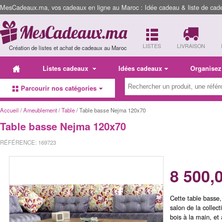
MesCadeaux.ma, vos cadeaux en ligne au Maroc : Idée cadeau & liste de cad
LISTES
LIVRAISON
Création de listes et achat de cadeaux au Maroc
Listes cadeaux
Idées cadeaux
Organisez
Parcourir nos catégories
Accueil
/
Ameublement
/
Table
/ Table basse Nejma 120x70
Table basse Nejma 120x70
RÉFÉRENCE: 169723
8 500,
Cette table basse,
salon de la collect
bois à la main, et