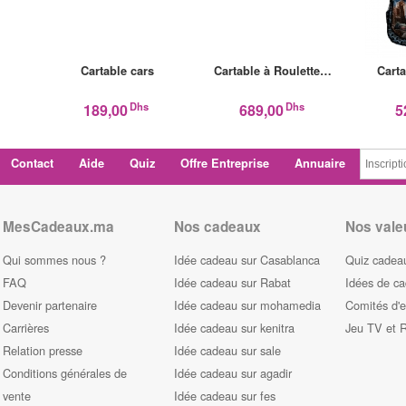
Cartable cars
Cartable à Roulette…
Cart
Dhs
Dhs
189,00
689,00
5
Contact
Aide
Quiz
Offre Entreprise
Annuaire
MesCadeaux.ma
Nos cadeaux
Nos vale
Qui sommes nous ?
Idée cadeau sur Casablanca
Quiz cadeau
FAQ
Idée cadeau sur Rabat
Idées de c
Devenir partenaire
Idée cadeau sur mohamedia
Comités d'e
Carrières
Idée cadeau sur kenitra
Jeu TV et 
Relation presse
Idée cadeau sur sale
Conditions générales de
Idée cadeau sur agadir
vente
Idée cadeau sur fes