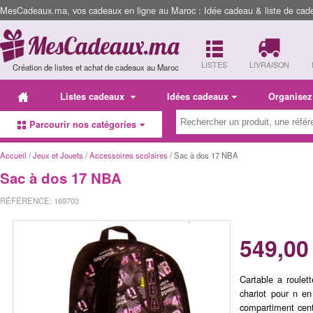
MesCadeaux.ma, vos cadeaux en ligne au Maroc : Idée cadeau & liste de cad
LISTES
LIVRAISON
Création de listes et achat de cadeaux au Maroc
Listes cadeaux
Idées cadeaux
Organisez
Parcourir nos catégories
Accueil
/
Jeux et Jouets
/
Accessoires scolaires
/ Sac à dos 17 NBA
Sac à dos 17 NBA
RÉFÉRENCE: 169703
549,00
Cartable a roulet
chariot pour n en
compartiment cent