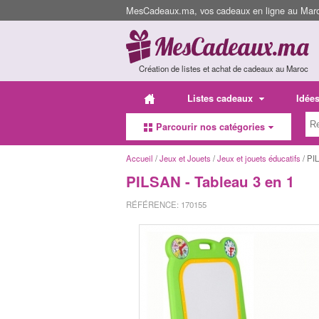
MesCadeaux.ma, vos cadeaux en ligne au Maroc
Création de listes et achat de cadeaux au Maroc
Listes cadeaux
Idée
Parcourir nos catégories
Accueil
/
Jeux et Jouets
/
Jeux et jouets éducatifs
/ PI
PILSAN - Tableau 3 en 1
RÉFÉRENCE: 170155