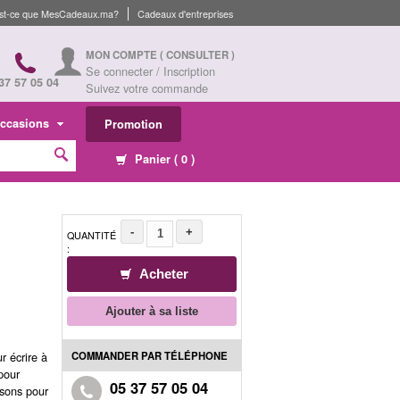
st-ce que MesCadeaux.ma?
Cadeaux d'entreprises
MON COMPTE
( CONSULTER )
Se connecter / Inscription
37 57 05 04
Suivez votre commande
ccasions
Promotion
Panier (
0
)
-
+
QUANTITÉ
:
Acheter
Ajouter à sa liste
COMMANDER PAR TÉLÉPHONE
r écrire à
pour
05 37 57 05 04
isons pour