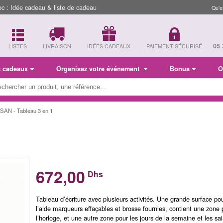
 : Idée cadeau & liste de cadeau
Qu'e
05 
LISTES
LIVRAISON
IDÉES CADEAUX
PAIEMENT SÉCURISÉ
s cadeaux
Organisez votre événement
Bonus
O
LSAN - Tableau 3 en 1
672,00
Dhs
Tableau d’écriture avec plusieurs activités. Une grande surface pou
l’aide marqueurs effaçables et brosse fournies, contient une zone 
l’horloge, et une autre zone pour les jours de la semaine et les sa