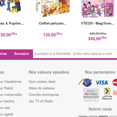
eau & Pupitre…
Coffret peluche…
VTECH - Magi'livre…
420,00 Dhs
Dhs
Dhs
720,00
135,00
Dhs
340,00
prise
Annuaire
ux
Nos valeurs ajoutées
Nos partenaires
sur Casablanca
Quiz cadeau ideal
sur Rabat
Idées de cadeaux
sur mohamedia
Comités d'entreprise
ur kenitra
Jeu TV et Radio
ur sale
Suivez nous
ur agadir