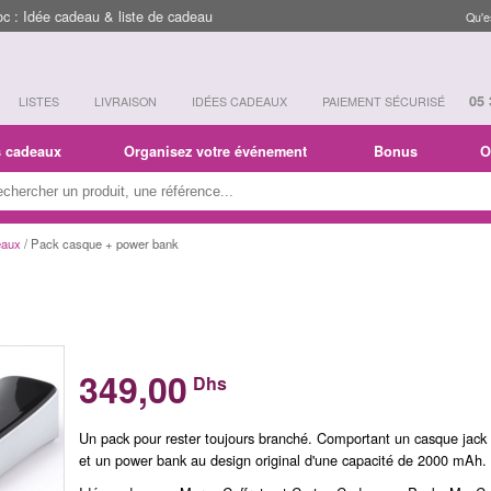
 : Idée cadeau & liste de cadeau
Qu'e
05 
LISTES
LIVRAISON
IDÉES CADEAUX
PAIEMENT SÉCURISÉ
s cadeaux
Organisez votre événement
Bonus
O
eaux
/ Pack casque + power bank
349,00
Dhs
Un pack pour rester toujours branché. Comportant un casque jac
et un power bank au design original d'une capacité de 2000 mAh.