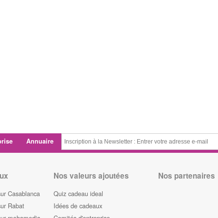
prise
Annuaire
ux
Nos valeurs ajoutées
Nos partenaires
sur Casablanca
Quiz cadeau ideal
sur Rabat
Idées de cadeaux
sur mohamedia
Comités d'entreprise