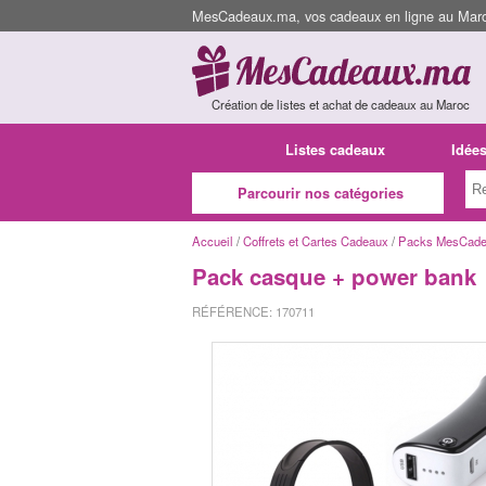
MesCadeaux.ma, vos cadeaux en ligne au Maroc
Création de listes et achat de cadeaux au Maroc
Listes cadeaux
Idée
Parcourir nos catégories
Accueil
/
Coffrets et Cartes Cadeaux
/
Packs MesCad
Pack casque + power bank
RÉFÉRENCE: 170711