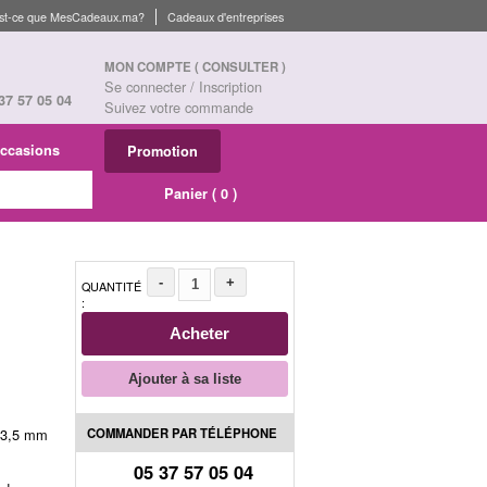
st-ce que MesCadeaux.ma?
Cadeaux d'entreprises
MON COMPTE
( CONSULTER )
Se connecter / Inscription
37 57 05 04
Suivez votre commande
ccasions
Promotion
Panier (
0
)
-
+
QUANTITÉ
:
Acheter
Ajouter à sa liste
COMMANDER PAR TÉLÉPHONE
k 3,5 mm
05 37 57 05 04