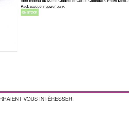
Idée cadeau au Maroc Coffrets et Cartes Cadeaux > Packs MesC
Pack casque + power bank
EN STOCK
URRAIENT VOUS INTÉRESSER