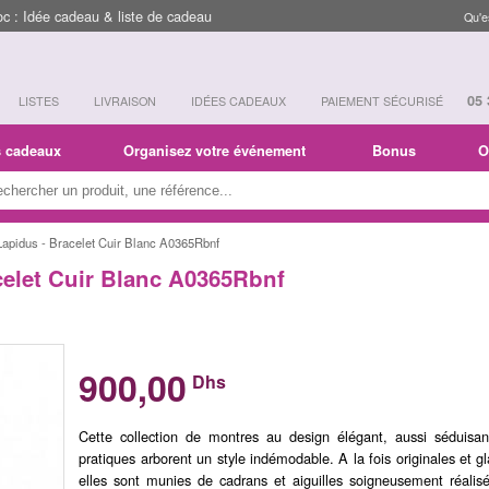
 : Idée cadeau & liste de cadeau
Qu'e
05 
LISTES
LIVRAISON
IDÉES CADEAUX
PAIEMENT SÉCURISÉ
s cadeaux
Organisez votre événement
Bonus
O
Lapidus - Bracelet Cuir Blanc A0365Rbnf
celet Cuir Blanc A0365Rbnf
900,00
Dhs
Cette collection de montres au design élégant, aussi séduisa
pratiques arborent un style indémodable. A la fois originales et g
elles sont munies de cadrans et aiguilles soigneusement réalisé