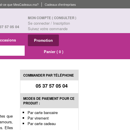
st-ce que MesCadeaux.ma?
Cadeaux d'entreprises
MON COMPTE
( CONSULTER )
Se connecter / Inscription
37 57 05 04
Suivez votre commande
ccasions
Promotion
Panier (
0
)
COMMANDER PAR TÉLÉPHONE
05 37 57 05 04
MODES DE PAIEMENT POUR CE
PRODUIT :
Par carte bancaire
ntes que
Par virement
lamours,
Par carte cadeau
s. Elles