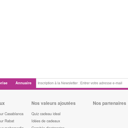
prise
Annuaire
ux
Nos valeurs ajoutées
Nos partenaires
sur Casablanca
Quiz cadeau ideal
sur Rabat
Idées de cadeaux
sur mohamedia
Comités d'entreprise