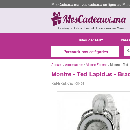
MesCadeaux.ma, vos cadeaux en ligne au Maroc
Création de listes et achat de cadeaux au Maroc
Listes cadeaux
Idée
Parcourir nos catégories
Accueil
/
Accessoires
/
Montre Femme
/ Montre - Ted 
Montre - Ted Lapidus - Bra
RÉFÉRENCE: 100495