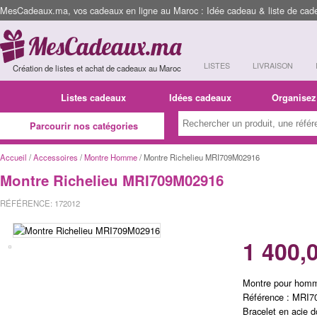
MesCadeaux.ma, vos cadeaux en ligne au Maroc : Idée cadeau & liste de cad
LISTES
LIVRAISON
Création de listes et achat de cadeaux au Maroc
Listes cadeaux
Idées cadeaux
Organisez
Parcourir nos catégories
Accueil
/
Accessoires
/
Montre Homme
/ Montre Richelieu MRI709M02916
Montre Richelieu MRI709M02916
RÉFÉRENCE: 172012
1 400,
Montre pour homm
Référence : MRI
Bracelet en acie d