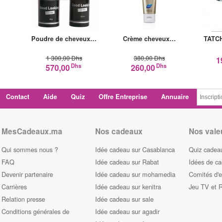
Poudre de cheveux…
Crème cheveux…
TATCH
1 300,00 Dhs
380,00 Dhs
1
Dhs
Dhs
570,00
260,00
Contact
Aide
Quiz
Offre Entreprise
Annuaire
MesCadeaux.ma
Nos cadeaux
Nos vale
Qui sommes nous ?
Idée cadeau sur Casablanca
Quiz cadeau
FAQ
Idée cadeau sur Rabat
Idées de c
Devenir partenaire
Idée cadeau sur mohamedia
Comités d'e
Carrières
Idée cadeau sur kenitra
Jeu TV et 
Relation presse
Idée cadeau sur sale
Conditions générales de
Idée cadeau sur agadir