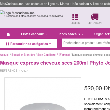
MesCadeaux.ma, vos cadeaux en ligne au Maroc : Idée cadeau & liste de cad
Création de listes et achat de cadeaux au Maroc
LISTES
LIVRAISON
Listes cadeaux
Idées cadeaux
Organisez
Parcourir nos catégories
Accueil
/
Beauté et Bien-être
/
Soin Capillaire-F (Femme)
/ Masque express cheveux secs
Masque express cheveux secs 200ml Phyto J
RÉFÉRENCE: 170407
520,00 D
PHYTOJOBA MA
spécialement conç
instantanément hy