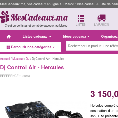
MesCadeaux.ma, vos cadeaux en ligne au Maroc : Idée cadeau & liste de cad
LISTES
LIVRAISON
Création de listes et achat de cadeaux au Maroc
Listes cadeaux
Idées cadeaux
Organisez
Parcourir nos catégories
Accueil
/
Musique
/
DJ
/ Dj Control Air - Hercules
Dj Control Air - Hercules
RÉFÉRENCE: 101043
3 150,
Hercules complèt
destination d’un pu
son, il se présen