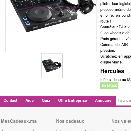
piloter leur logici
propose même des 
et offre, en bund
route !
Contrôleur DJ à 2 
2 jog wheels à dét
Pads gérant la vél
Commande AIR : 
pression.
Scratchez en appu
disque vinyle.
Hercules
Idée cadeau au Ma
EN STOCK
Contact
Aide
Quiz
Offre Entreprise
Annuaire
MesCadeaux.ma
Nos cadeaux
Nos vale