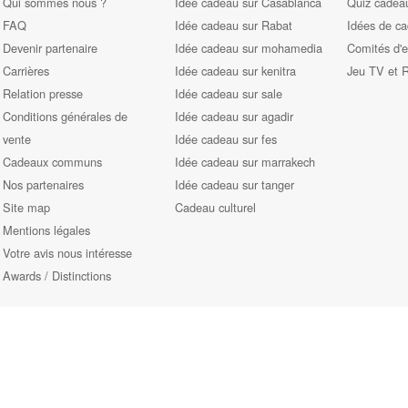
Qui sommes nous ?
Idée cadeau sur Casablanca
Quiz cadeau
FAQ
Idée cadeau sur Rabat
Idées de c
Devenir partenaire
Idée cadeau sur mohamedia
Comités d'e
Carrières
Idée cadeau sur kenitra
Jeu TV et 
Relation presse
Idée cadeau sur sale
Conditions générales de
Idée cadeau sur agadir
vente
Idée cadeau sur fes
Cadeaux communs
Idée cadeau sur marrakech
Nos partenaires
Idée cadeau sur tanger
Site map
Cadeau culturel
Mentions légales
Votre avis nous intéresse
Awards / Distinctions