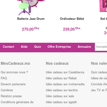
Batterie Jazz Drum
Ordinateur Bébé
Set 
3
Dhs
Dhs
270,00
239,00
2
Contact
Aide
Quiz
Offre Entreprise
Annuaire
MesCadeaux.ma
Nos cadeaux
Nos vale
Qui sommes nous ?
Idée cadeau sur Casablanca
Quiz cadeau
FAQ
Idée cadeau sur Rabat
Idées de c
Devenir partenaire
Idée cadeau sur mohamedia
Comités d'e
Carrières
Idée cadeau sur kenitra
Jeu TV et 
Relation presse
Idée cadeau sur sale
Conditions générales de
Idée cadeau sur agadir