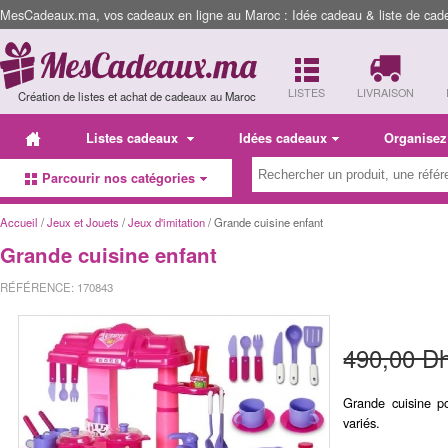
MesCadeaux.ma, vos cadeaux en ligne au Maroc : Idée cadeau & liste de cad
LISTES
LIVRAISON
Création de listes et achat de cadeaux au Maroc
Listes cadeaux
Idées cadeaux
Organisez
Parcourir nos catégories
Accueil
/
Jeux et Jouets
/
Jeux d'imitation
/ Grande cuisine enfant
Grande cuisine enfant
RÉFÉRENCE: 170843
490,00 D
Grande cuisine po
variés.