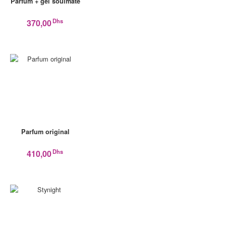
Parfum + gel soulmate
Dhs
370,00
Parfum original
Dhs
410,00