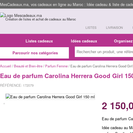
MesCadeaux.ma, vos cadeaux en ligne au Maroc : Idée cadeau & liste de cad
Création de listes et achat de cadeaux au Maroc
LISTES
LIVRAISON
Listes cadeaux
Idées cadeaux
Organisez
Parcourir nos catégories
Accueil
/
Beauté et Bien-être
/
Parfum Femme
/ Eau de parfum Carolina Herrera Good Girl
Eau de parfum Carolina Herrera Good Girl 15
RÉFÉRENCE: 172079
2 150,
Eau de parfum Car
Idée cadeau au M