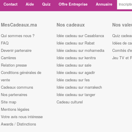
Contact
Aide
Quiz
Offre Entreprise
Annuaire
MesCadeaux.ma
Nos cadeaux
Nos vale
Qui sommes nous ?
Idée cadeau sur Casablanca
Quiz cadeau
FAQ
Idée cadeau sur Rabat
Idées de c
Devenir partenaire
Idée cadeau sur mohamedia
Comités d'e
Carrières
Idée cadeau sur kenitra
Jeu TV et 
Relation presse
Idée cadeau sur sale
Conditions générales de
Idée cadeau sur agadir
vente
Idée cadeau sur fes
Cadeaux communs
Idée cadeau sur marrakech
Nos partenaires
Idée cadeau sur tanger
Site map
Cadeau culturel
Mentions légales
Votre avis nous intéresse
Awards / Distinctions