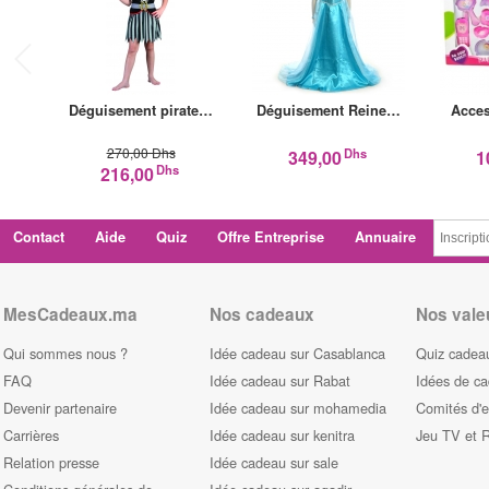
Déguisement pirate…
Déguisement Reine…
Acces
270,00 Dhs
Dhs
349,00
1
Dhs
216,00
Contact
Aide
Quiz
Offre Entreprise
Annuaire
MesCadeaux.ma
Nos cadeaux
Nos vale
Qui sommes nous ?
Idée cadeau sur Casablanca
Quiz cadeau
FAQ
Idée cadeau sur Rabat
Idées de c
Devenir partenaire
Idée cadeau sur mohamedia
Comités d'e
Carrières
Idée cadeau sur kenitra
Jeu TV et 
Relation presse
Idée cadeau sur sale