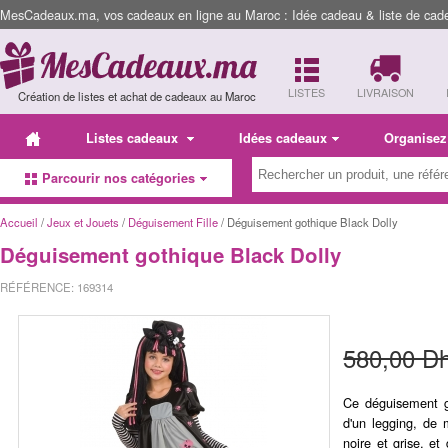
MesCadeaux.ma, vos cadeaux en ligne au Maroc : Idée cadeau & liste de cad
LISTES
LIVRAISON
Création de listes et achat de cadeaux au Maroc
Listes cadeaux
Idées cadeaux
Organisez
Parcourir nos catégories
Accueil
/
Jeux et Jouets
/
Déguisement Fille
/ Déguisement gothique Black Dolly
Déguisement gothique Black Dolly
RÉFÉRENCE: 169314
580,00 D
Ce déguisement go
d'un legging, de
noire et grise, e