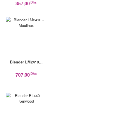
Dhs
357,00
Blender LM2410…
Dhs
707,00