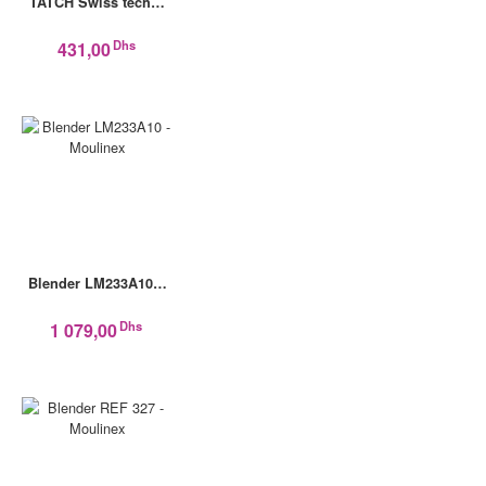
TATCH Swiss tech…
Dhs
431,00
Blender LM233A10…
Dhs
1 079,00