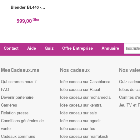
Blender BL440 -…
Dhs
599,00
Contact
Aide
Quiz
Offre Entreprise
Annuaire
MesCadeaux.ma
Nos cadeaux
Nos vale
Qui sommes nous ?
Idée cadeau sur Casablanca
Quiz cadeau
FAQ
Idée cadeau sur Rabat
Idées de c
Devenir partenaire
Idée cadeau sur mohamedia
Comités d'e
Carrières
Idée cadeau sur kenitra
Jeu TV et 
Relation presse
Idée cadeau sur sale
Conditions générales de
Idée cadeau sur agadir
vente
Idée cadeau sur fes
Cadeaux communs
Idée cadeau sur marrakech