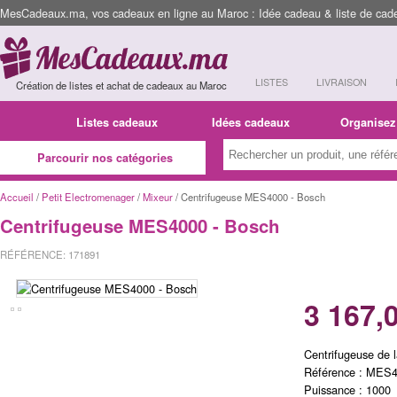
MesCadeaux.ma, vos cadeaux en ligne au Maroc : Idée cadeau & liste de cad
LISTES
LIVRAISON
Création de listes et achat de cadeaux au Maroc
Listes cadeaux
Idées cadeaux
Organisez
Parcourir nos catégories
Accueil
/
Petit Electromenager
/
Mixeur
/ Centrifugeuse MES4000 - Bosch
Centrifugeuse MES4000 - Bosch
RÉFÉRENCE: 171891
3 167,
Centrifugeuse de 
Référence : MES
Puissance : 1000