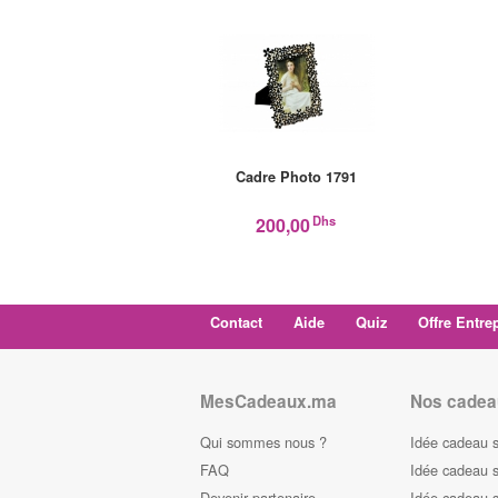
Cadre Photo 1791
Dhs
200,00
Contact
Aide
Quiz
Offre Entre
MesCadeaux.ma
Nos cadea
Qui sommes nous ?
Idée cadeau 
FAQ
Idée cadeau 
Devenir partenaire
Idée cadeau 