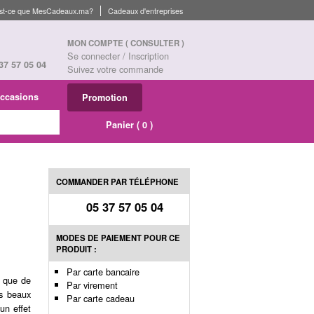
st-ce que MesCadeaux.ma?
Cadeaux d'entreprises
MON COMPTE
( CONSULTER )
Se connecter / Inscription
37 57 05 04
Suivez votre commande
ccasions
Promotion
Panier (
0
)
COMMANDER PAR TÉLÉPHONE
05 37 57 05 04
MODES DE PAIEMENT POUR CE
PRODUIT :
Par carte bancaire
x que de
Par virement
es beaux
Par carte cadeau
un effet