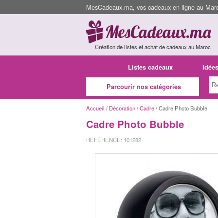
MesCadeaux.ma, vos cadeaux en ligne au Maroc
Création de listes et achat de cadeaux au Maroc
Listes cadeaux
Idée
Parcourir nos catégories
Accueil
/
Décoration
/
Cadre
/ Cadre Photo Bubble
Cadre Photo Bubble
RÉFÉRENCE: 101282