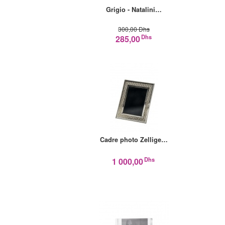
Grigio - Natalini…
300,00 Dhs
Dhs
285,00
Cadre photo Zellige…
Dhs
1 000,00