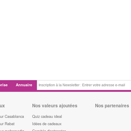
prise
Annuaire
ux
Nos valeurs ajoutées
Nos partenaires
sur Casablanca
Quiz cadeau ideal
sur Rabat
Idées de cadeaux
sur mohamedia
Comités d'entreprise