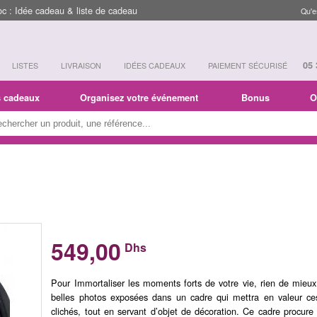
 : Idée cadeau & liste de cadeau
Qu'e
05 
LISTES
LIVRAISON
IDÉES CADEAUX
PAIEMENT SÉCURISÉ
s cadeaux
Organisez votre événement
Bonus
O
549,00
Dhs
Pour Immortaliser les moments forts de votre vie, rien de mieu
belles photos exposées dans un cadre qui mettra en valeur c
clichés, tout en servant d’objet de décoration. Ce cadre procure 