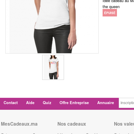
Idée cadeau au M
the queen
ÉPUISÉ
Contact
Aide
Quiz
Offre Entreprise
Annuaire
MesCadeaux.ma
Nos cadeaux
Nos vale