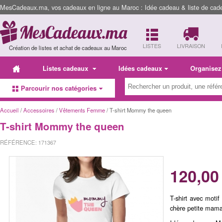
MesCadeaux.ma, vos cadeaux en ligne au Maroc : Idée cadeau & liste de cad
LISTES
LIVRAISON
Création de listes et achat de cadeaux au Maroc
Listes cadeaux
Idées cadeaux
Organisez
Parcourir nos catégories
Accueil
/
Accessoires
/
Vêtements Femme
/ T-shirt Mommy the queen
T-shirt Mommy the queen
RÉFÉRENCE: 171367
120,00
T-shirt avec moti
chère petite mam