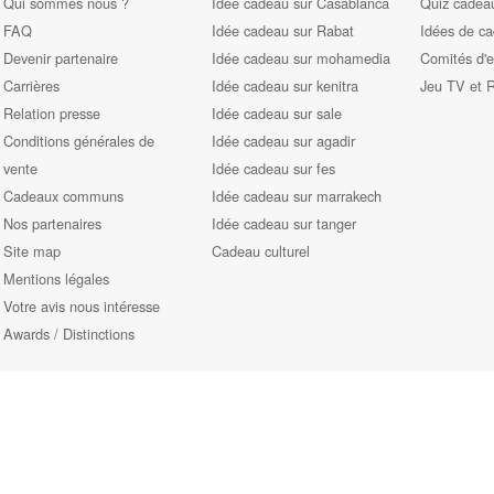
Qui sommes nous ?
Idée cadeau sur Casablanca
Quiz cadeau
FAQ
Idée cadeau sur Rabat
Idées de c
Devenir partenaire
Idée cadeau sur mohamedia
Comités d'e
Carrières
Idée cadeau sur kenitra
Jeu TV et 
Relation presse
Idée cadeau sur sale
Conditions générales de
Idée cadeau sur agadir
vente
Idée cadeau sur fes
Cadeaux communs
Idée cadeau sur marrakech
Nos partenaires
Idée cadeau sur tanger
Site map
Cadeau culturel
Mentions légales
Votre avis nous intéresse
Awards / Distinctions