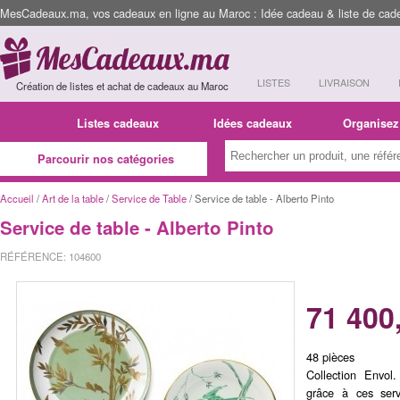
MesCadeaux.ma, vos cadeaux en ligne au Maroc : Idée cadeau & liste de cad
LISTES
LIVRAISON
Création de listes et achat de cadeaux au Maroc
Listes cadeaux
Idées cadeaux
Organisez
Parcourir nos catégories
Accueil
/
Art de la table
/
Service de Table
/ Service de table - Alberto Pinto
Service de table - Alberto Pinto
RÉFÉRENCE: 104600
71 400
48 pièces
Collection Envol
grâce à ces ser