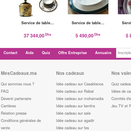
Service de table…
Service de table…
Serv
Dhs
Dhs
37 344,00
5 490,00
5 
Contact
Aide
Quiz
Offre Entreprise
Annuaire
MesCadeaux.ma
Nos cadeaux
Nos vale
Qui sommes nous ?
Idée cadeau sur Casablanca
Quiz cadeau
FAQ
Idée cadeau sur Rabat
Idées de c
Devenir partenaire
Idée cadeau sur mohamedia
Comités d'e
Carrières
Idée cadeau sur kenitra
Jeu TV et 
Relation presse
Idée cadeau sur sale
Conditions générales de
Idée cadeau sur agadir
vente
Idée cadeau sur fes