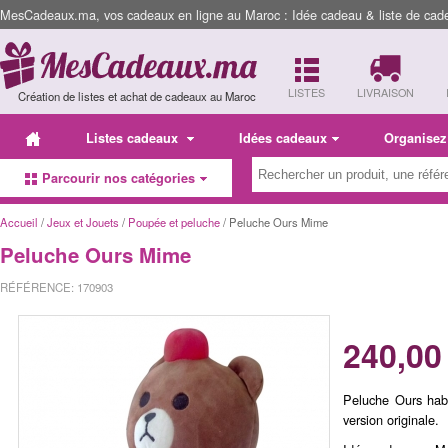
MesCadeaux.ma, vos cadeaux en ligne au Maroc : Idée cadeau & liste de cad
LISTES
LIVRAISON
Création de listes et achat de cadeaux au Maroc
Listes cadeaux
Idées cadeaux
Organisez
Parcourir nos catégories
Accueil
/
Jeux et Jouets
/
Poupée et peluche
/ Peluche Ours Mime
Peluche Ours Mime
RÉFÉRENCE: 170903
240,00
Peluche Ours hab
version originale.