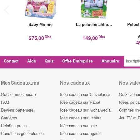
Baby Minnie
La peluche alilio…
Peluc
6
Dhs
Dhs
275,00
149,00
4
Contact
Aide
Quiz
Offre Entreprise
Annuaire
MesCadeaux.ma
Nos cadeaux
Nos vale
Qui sommes nous ?
Idée cadeau sur Casablanca
Quiz cadeau
FAQ
Idée cadeau sur Rabat
Idées de c
Devenir partenaire
Idée cadeau sur mohamedia
Comités d'e
Carrières
Idée cadeau sur kenitra
Jeu TV et 
Relation presse
Idée cadeau sur sale
Conditions générales de
Idée cadeau sur agadir