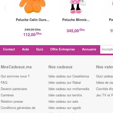
Peluche Calin Ours…
Peluche Minnie…
Pe
249,00 Dhs
Dhs
345,00
1
Dhs
112,00
Contact
Aide
Quiz
Offre Entreprise
Annuaire
MesCadeaux.ma
Nos cadeaux
Nos vale
Qui sommes nous ?
Idée cadeau sur Casablanca
Quiz cadeau
FAQ
Idée cadeau sur Rabat
Idées de c
Devenir partenaire
Idée cadeau sur mohamedia
Comités d'e
Carrières
Idée cadeau sur kenitra
Jeu TV et 
Relation presse
Idée cadeau sur sale
Conditions générales de
Idée cadeau sur agadir