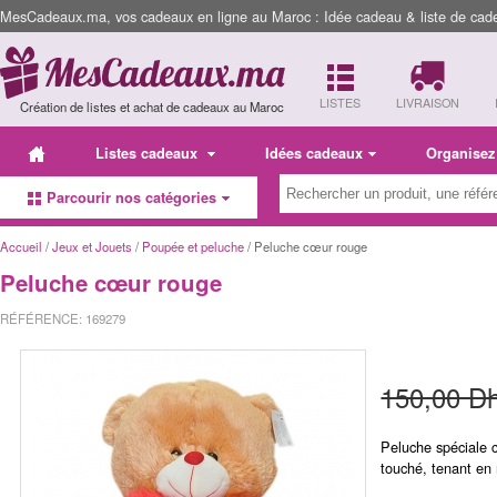
MesCadeaux.ma, vos cadeaux en ligne au Maroc : Idée cadeau & liste de cad
LISTES
LIVRAISON
Création de listes et achat de cadeaux au Maroc
Listes cadeaux
Idées cadeaux
Organisez
Parcourir nos catégories
Accueil
/
Jeux et Jouets
/
Poupée et peluche
/ Peluche cœur rouge
Peluche cœur rouge
RÉFÉRENCE: 169279
150,00 D
Peluche spéciale 
touché, tenant en