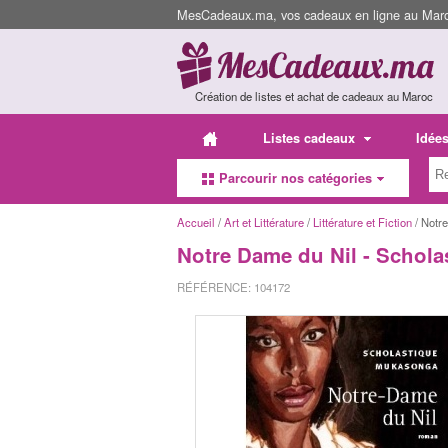
MesCadeaux.ma, vos cadeaux en ligne au Maroc
Création de listes et achat de cadeaux au Maroc
Listes cadeaux
Idée
Parcourir nos catégories
Accueil
/
Art et Littérature
/
Littérature et Fiction
/ Notr
Notre Dame du Nil - Schola
RÉFÉRENCE: 104172