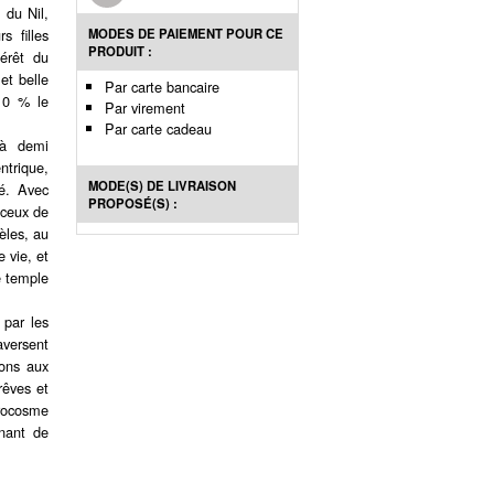
 du Nil,
MODES DE PAIEMENT POUR CE
s filles
PRODUIT :
térêt du
et belle
Par carte bancaire
 10 % le
Par virement
Par carte cadeau
 à demi
ntrique,
MODE(S) DE LIVRAISON
é. Avec
PROPOSÉ(S) :
t ceux de
èles, au
e vie, et
e temple
 par les
raversent
ions aux
rêves et
rocosme
inant de