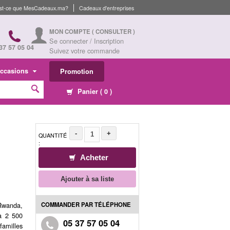
st-ce que MesCadeaux.ma?
Cadeaux d'entreprises
MON COMPTE
( CONSULTER )
Se connecter / Inscription
37 57 05 04
Suivez votre commande
ccasions
Promotion
Panier (
0
)
-
+
QUANTITÉ
:
Acheter
Ajouter à sa liste
COMMANDER PAR TÉLÉPHONE
 Rwanda,
 à 2 500
05 37 57 05 04
familles