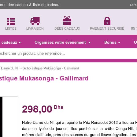
 : Idée cadeau & liste de cadeau
Qu'e
05 
LISTES
LIVRAISON
IDÉES CADEAUX
PAIEMENT SÉCURISÉ
s cadeaux
Organisez votre événement
Bonus
O
e Dame du Nil - Scholastique Mukasonga - Gallimard
stique Mukasonga - Gallimard
298,00
Dhs
Notre-Dame du Nil qui a reporté le Prix Renaudot 2012 a lieu au
dans un lycée de jeunes filles perché sur la crête Congo-Nil,
mètres d'altitude, près des sources du grand fleuve égyptien. Les 