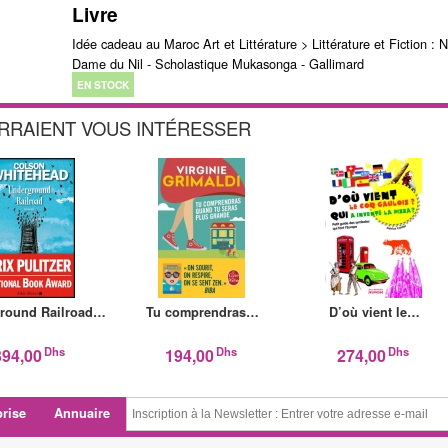
Livre
Idée cadeau au Maroc Art et Littérature > Littérature et Fiction : 
Dame du Nil - Scholastique Mukasonga - Gallimard
EN STOCK
URRAIENT VOUS INTÉRESSER
round Railroad…
Tu comprendras…
D’où vient le…
Dhs
Dhs
Dhs
394,00
194,00
274,00
prise
Annuaire