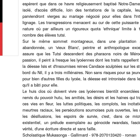
espèrent que dans ce havre religieusement baptisé Notre-Dame
isolé, d'accès difficile, loin des tentations de la capitale, leur
parviendront vierges au mariage négocié pour elles dans l'in
lignage. Les transgressions menacent au cur de cette puissante 
nature où par ailleurs un rigoureux quota 'ethnique' limite à
nombre des élèves tutsi.
Sur le même sommet montagneux, dans une plantation
abandonnée, un 'vieux Blanc', peintre et anthropologue exce
assure que les Tutsi descendent des pharaons noirs de Méro
passion, il peint à fresque les lycéennes dont les traits rappellen
la déesse Isis et d'insoumises reines Candace sculptées sur les st
bord du Nil, il y a trois millénaires. Non sans risques pour sa jeun
pour bien d'autres filles du lycée, la déesse est intronisée dans l
qu'il a bâti pour elle.
Le huis clos où doivent vivre ces lycéennes bientôt encerclées
nervis du pouvoir hutu, les amitiés, les désirs et les haines qui t
ces vies en fleur, les luttes politiques, les complots, les incitat
meurtres raciaux, les persécutions sournoises puis ouvertes, les 
les désillusions, les espoirs de survie, c'est, dans ce mic
existentiel, un prélude exemplaire au génocide rwandais, fasc
vérité, d'une écriture directe et sans faille.
Scholastique Mukasonga - Gallimard - 978-2070133420 - roman