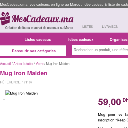
MesCadeaux.ma, vos cadeaux en ligne au Maroc : Idée cadeau & liste de cad
LISTES
LIVRAISON
Création de listes et achat de cadeaux au Maroc
Listes cadeaux
Idées cadeaux
Organisez
Parcourir nos catégories
Accueil
/
Art de la table
/
Verre
/ Mug Iron Maiden
Mug Iron Maiden
RÉFÉRENCE: 171187
59,00
D
Mug pour les fa
inscription "Keep 