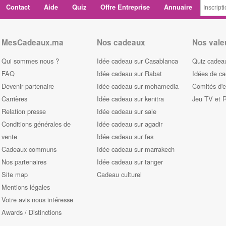
Contact
Aide
Quiz
Offre Entreprise
Annuaire
MesCadeaux.ma
Nos cadeaux
Nos vale
Qui sommes nous ?
Idée cadeau sur Casablanca
Quiz cadeau
FAQ
Idée cadeau sur Rabat
Idées de c
Devenir partenaire
Idée cadeau sur mohamedia
Comités d'e
Carrières
Idée cadeau sur kenitra
Jeu TV et 
Relation presse
Idée cadeau sur sale
Conditions générales de
Idée cadeau sur agadir
vente
Idée cadeau sur fes
Cadeaux communs
Idée cadeau sur marrakech
Nos partenaires
Idée cadeau sur tanger
Site map
Cadeau culturel
Mentions légales
Votre avis nous intéresse
Awards / Distinctions