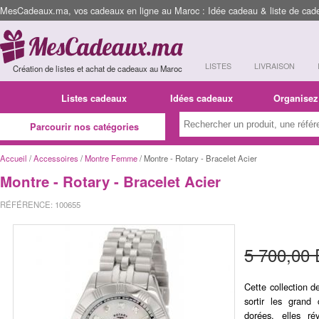
MesCadeaux.ma, vos cadeaux en ligne au Maroc : Idée cadeau & liste de cad
LISTES
LIVRAISON
Création de listes et achat de cadeaux au Maroc
Listes cadeaux
Idées cadeaux
Organisez
Parcourir nos catégories
Accueil
/
Accessoires
/
Montre Femme
/ Montre - Rotary - Bracelet Acier
Montre - Rotary - Bracelet Acier
RÉFÉRENCE: 100655
5 700,00
Cette collection d
sortir les gran
dorées, elles ré