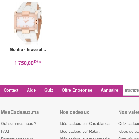
Montre - Bracelet…
Dhs
1 750,00
Contact
Aide
Quiz
Offre Entreprise
Annuaire
MesCadeaux.ma
Nos cadeaux
Nos vale
Qui sommes nous ?
Idée cadeau sur Casablanca
Quiz cadeau
FAQ
Idée cadeau sur Rabat
Idées de c
Devenir partenaire
Idée cadeau sur mohamedia
Comités d'e