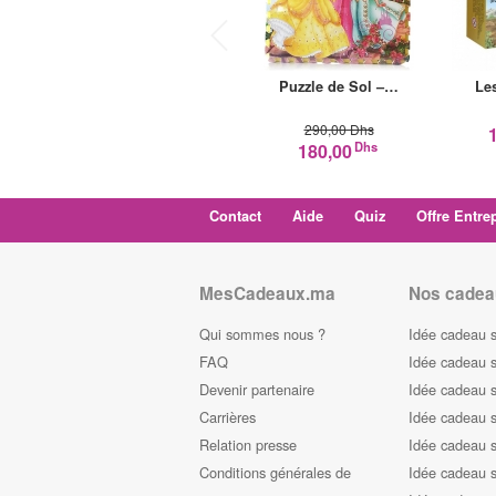
Puzzle de Sol –…
Le
290,00 Dhs
Dhs
180,00
Contact
Aide
Quiz
Offre Entre
MesCadeaux.ma
Nos cadea
Qui sommes nous ?
Idée cadeau 
FAQ
Idée cadeau 
Devenir partenaire
Idée cadeau 
Carrières
Idée cadeau s
Relation presse
Idée cadeau s
Conditions générales de
Idée cadeau s