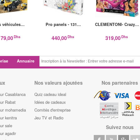
s véhicules…
Pro panels - 131…
CLEMENTONI- Crazy…
Dhs
Dhs
Dhs
179,00
440,00
319,00
prise
Annuaire
ux
Nos valeurs ajoutées
Nos partenaires
sur Casablanca
Quiz cadeau ideal
sur Rabat
Idées de cadeaux
sur mohamedia
Comités d'entreprise
ur kenitra
Jeu TV et Radio
ur sale
Suivez nous
ur agadir