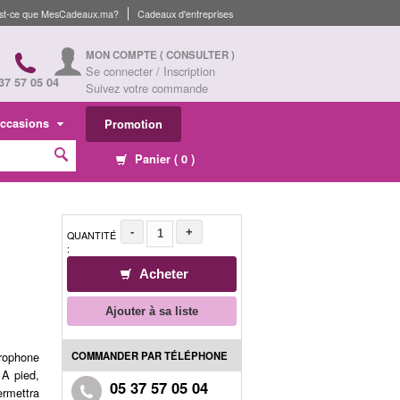
st-ce que MesCadeaux.ma?
Cadeaux d'entreprises
MON COMPTE
( CONSULTER )
Se connecter / Inscription
37 57 05 04
Suivez votre commande
ccasions
Promotion
Panier (
0
)
-
+
QUANTITÉ
:
Acheter
Ajouter à sa liste
COMMANDER PAR TÉLÉPHONE
crophone
 A pied,
05 37 57 05 04
ermettra