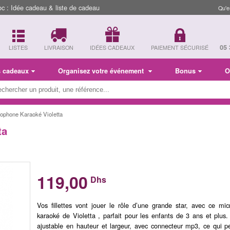
 : Idée cadeau & liste de cadeau
Qu'e
05 
LISTES
LIVRAISON
IDÉES CADEAUX
PAIEMENT SÉCURISÉ
s cadeaux
Organisez votre événement
Bonus
O
rophone Karaoké Violetta
ta
119,00
Dhs
Vos fillettes vont jouer le rôle d’une grande star, avec ce mi
karaoké de Violetta , parfait pour les enfants de 3 ans et plus.
ajustable en hauteur et largeur, avec connecteur mp3, ce qui p