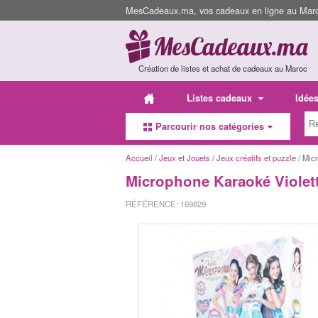
MesCadeaux.ma, vos cadeaux en ligne au Maroc
Création de listes et achat de cadeaux au Maroc
Listes cadeaux
Idée
Parcourir nos catégories
Accueil
/
Jeux et Jouets
/
Jeux créatifs et puzzle
/ Mic
Microphone Karaoké Violet
RÉFÉRENCE: 169829