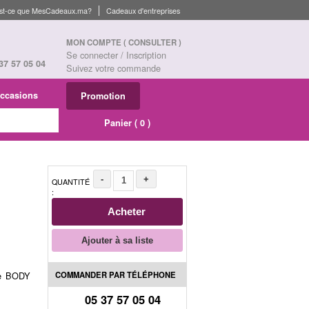
st-ce que MesCadeaux.ma?
Cadeaux d'entreprises
MON COMPTE
( CONSULTER )
Se connecter / Inscription
37 57 05 04
Suivez votre commande
ccasions
Promotion
Panier (
0
)
-
+
QUANTITÉ
:
Acheter
Ajouter à sa liste
COMMANDER PAR TÉLÉPHONE
ire BODY
05 37 57 05 04