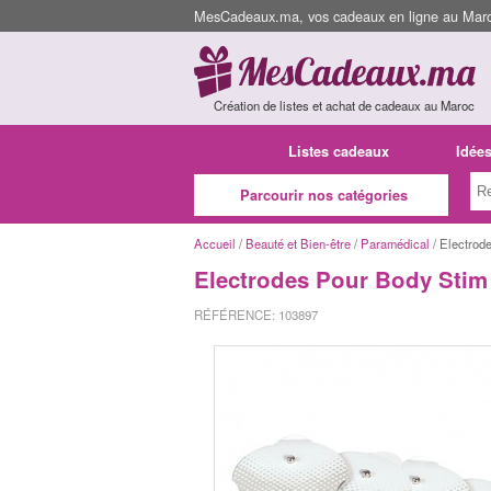
MesCadeaux.ma, vos cadeaux en ligne au Maroc
Création de listes et achat de cadeaux au Maroc
Listes cadeaux
Idée
Parcourir nos catégories
Accueil
/
Beauté et Bien-être
/
Paramédical
/ Electrod
Electrodes Pour Body Stim
RÉFÉRENCE: 103897