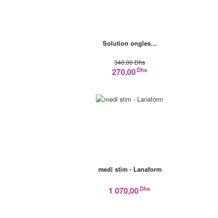
Solution ongles…
340,00 Dhs
Dhs
270,00
medi stim - Lanaform
Dhs
1 070,00