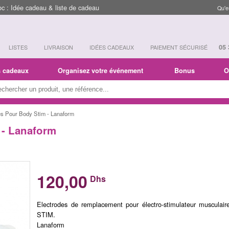
 : Idée cadeau & liste de cadeau
Qu'e
05 
LISTES
LIVRAISON
IDÉES CADEAUX
PAIEMENT SÉCURISÉ
s cadeaux
Organisez votre événement
Bonus
O
es Pour Body Stim - Lanaform
 - Lanaform
120,00
Dhs
Electrodes de remplacement pour électro-stimulateur muscula
STIM.
Lanaform