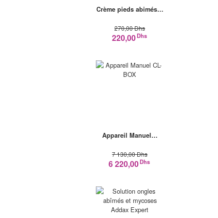
Crème pieds abimés…
270,00 Dhs
Dhs
220,00
Appareil Manuel…
7 130,00 Dhs
Dhs
6 220,00