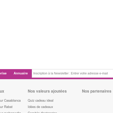
prise
Annuaire
ux
Nos valeurs ajoutées
Nos partenaires
sur Casablanca
Quiz cadeau ideal
sur Rabat
Idées de cadeaux
sur mohamedia
Comités d'entreprise