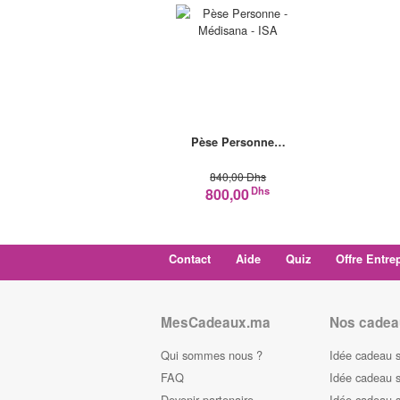
Pèse Personne…
840,00 Dhs
Dhs
800,00
Contact
Aide
Quiz
Offre Entre
MesCadeaux.ma
Nos cadea
Qui sommes nous ?
Idée cadeau 
FAQ
Idée cadeau 
Devenir partenaire
Idée cadeau 