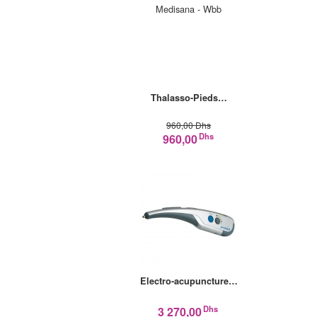
Thalasso-Pieds…
960,00 Dhs
Dhs
960,00
Electro-acupuncture…
Dhs
3 270,00