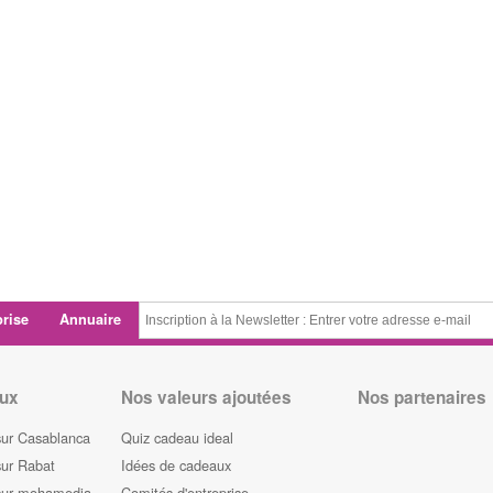
prise
Annuaire
ux
Nos valeurs ajoutées
Nos partenaires
sur Casablanca
Quiz cadeau ideal
sur Rabat
Idées de cadeaux
sur mohamedia
Comités d'entreprise