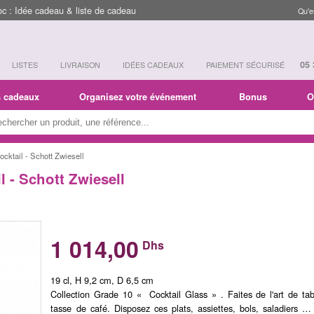
 : Idée cadeau & liste de cadeau
Qu'e
05 
LISTES
LIVRAISON
IDÉES CADEAUX
PAIEMENT SÉCURISÉ
s cadeaux
Organisez votre événement
Bonus
O
cocktail - Schott Zwiesell
il - Schott Zwiesell
1 014,00
Dhs
19 cl, H 9,2 cm, D 6,5 cm
Collection Grade 10 « Cocktail Glass » . Faites de l'art de tab
tasse de café. Disposez ces plats, assiettes, bols, saladiers