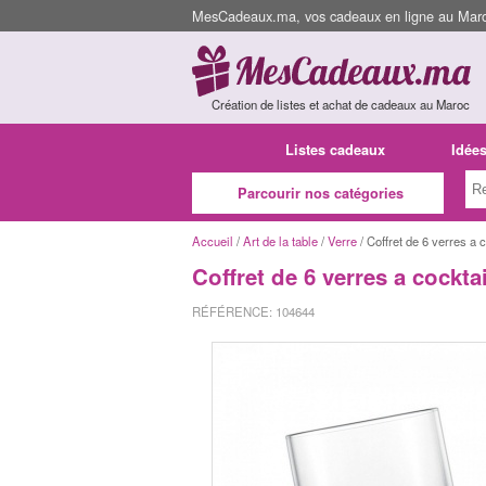
MesCadeaux.ma, vos cadeaux en ligne au Maroc
Création de listes et achat de cadeaux au Maroc
Listes cadeaux
Idée
Parcourir nos catégories
Accueil
/
Art de la table
/
Verre
/ Coffret de 6 verres a 
Coffret de 6 verres a cockta
RÉFÉRENCE: 104644