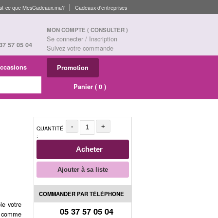
st-ce que MesCadeaux.ma?
Cadeaux d'entreprises
MON COMPTE
( CONSULTER )
Se connecter / Inscription
37 57 05 04
Suivez votre commande
ccasions
Promotion
Panier (
0
)
-
+
QUANTITÉ
:
Acheter
Ajouter à sa liste
COMMANDER PAR TÉLÉPHONE
le votre
05 37 57 05 04
 … comme