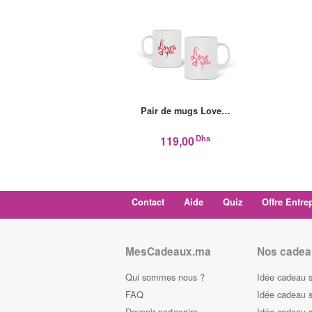
Pair de mugs Love…
Dhs
119,00
Contact
Aide
Quiz
Offre Entre
MesCadeaux.ma
Nos cadea
Qui sommes nous ?
Idée cadeau 
FAQ
Idée cadeau 
Devenir partenaire
Idée cadeau 