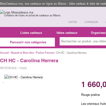
MesCadeaux.ma, vos cadeaux en ligne au Maroc : Idée cadeau & liste de cad
Création de listes et achat de cadeaux au Maroc
LISTES
LIVRAISON
Listes cadeaux
Idées cadeaux
Organisez
Parcourir nos catégories
Accueil
/
Beauté et Bien-être
/
Parfum Femme
/ CH HC - Carolina Herrera
CH HC - Carolina Herrera
RÉFÉRENCE: 170200
1 660,
Rouge praline
Les orientaux frui