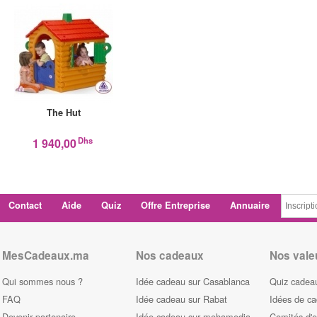
The Hut
Dhs
1 940,00
Contact
Aide
Quiz
Offre Entreprise
Annuaire
MesCadeaux.ma
Nos cadeaux
Nos vale
Qui sommes nous ?
Idée cadeau sur Casablanca
Quiz cadeau
FAQ
Idée cadeau sur Rabat
Idées de c
Devenir partenaire
Idée cadeau sur mohamedia
Comités d'e