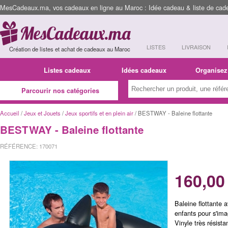
MesCadeaux.ma, vos cadeaux en ligne au Maroc : Idée cadeau & liste de cad
LISTES
LIVRAISON
Création de listes et achat de cadeaux au Maroc
Listes cadeaux
Idées cadeaux
Organisez
Parcourir nos catégories
Accueil
/
Jeux et Jouets
/
Jeux sportifs et en plein air
/ BESTWAY - Baleine flottante
BESTWAY - Baleine flottante
RÉFÉRENCE: 170071
160,00
Baleine flottante 
enfants pour s'ima
Vinyle très résist