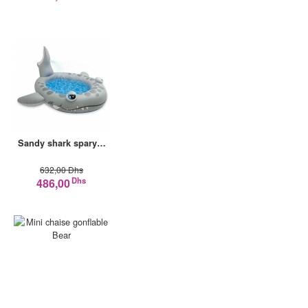
Sandy shark spary…
632,00 Dhs
Dhs
486,00