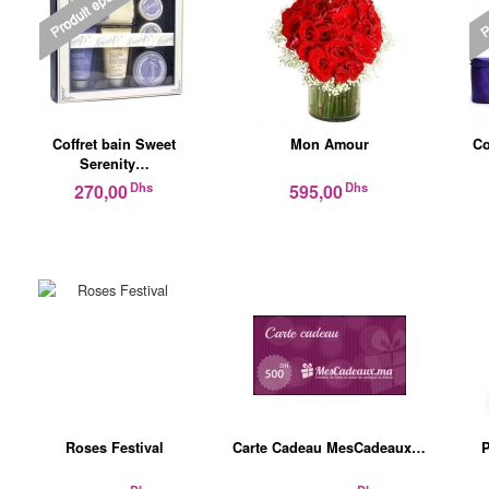
Coffret bain Sweet
Mon Amour
Co
Serenity…
Dhs
Dhs
270,00
595,00
Roses Festival
Carte Cadeau MesCadeaux…
P