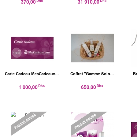
Dhs
Dhs
370,00
31 910,00
Carte Cadeau MesCadeaux…
Coffret "Gamme Soin…
B
Dhs
Dhs
1 000,00
650,00