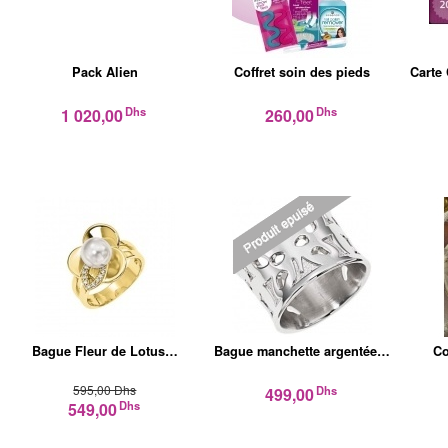
Pack Alien
Coffret soin des pieds
Carte
Dhs
Dhs
1 020,00
260,00
Bague Fleur de Lotus…
Bague manchette argentée…
Co
595,00 Dhs
Dhs
499,00
Dhs
549,00