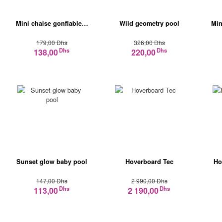
Mini chaise gonflable…
Wild geometry pool
Min
179,00 Dhs
326,00 Dhs
Dhs
Dhs
138,00
220,00
Sunset glow baby pool
Hoverboard Tec
Ho
147,00 Dhs
2 990,00 Dhs
Dhs
Dhs
113,00
2 190,00