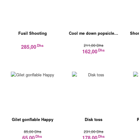
Fusil Shooting
Cool me down popsicle…
Shor
211,00 Dhs
Dhs
285,00
Dhs
162,00
Gilet gonflable Happy
Disk toss
P
85,00 Dhs
231,00 Dhs
Dhs
Dhs
65,00
178,00