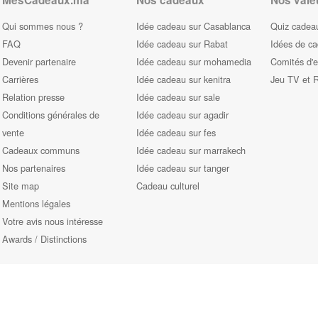
MesCadeaux.ma
Nos cadeaux
Nos vale
Qui sommes nous ?
Idée cadeau sur Casablanca
Quiz cadeau
FAQ
Idée cadeau sur Rabat
Idées de c
Devenir partenaire
Idée cadeau sur mohamedia
Comités d'e
Carrières
Idée cadeau sur kenitra
Jeu TV et 
Relation presse
Idée cadeau sur sale
Conditions générales de
Idée cadeau sur agadir
vente
Idée cadeau sur fes
Cadeaux communs
Idée cadeau sur marrakech
Nos partenaires
Idée cadeau sur tanger
Site map
Cadeau culturel
Mentions légales
Votre avis nous intéresse
Awards / Distinctions