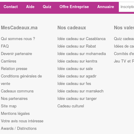
Contact
Aide
Quiz
Offre Entreprise
Annuaire
MesCadeaux.ma
Nos cadeaux
Nos vale
Qui sommes nous ?
Idée cadeau sur Casablanca
Quiz cadeau
FAQ
Idée cadeau sur Rabat
Idées de c
Devenir partenaire
Idée cadeau sur mohamedia
Comités d'e
Carrières
Idée cadeau sur kenitra
Jeu TV et 
Relation presse
Idée cadeau sur sale
Conditions générales de
Idée cadeau sur agadir
vente
Idée cadeau sur fes
Cadeaux communs
Idée cadeau sur marrakech
Nos partenaires
Idée cadeau sur tanger
Site map
Cadeau culturel
Mentions légales
Votre avis nous intéresse
Awards / Distinctions