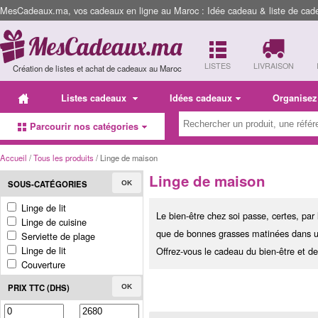
MesCadeaux.ma, vos cadeaux en ligne au Maroc : Idée cadeau & liste de cad
LISTES
LIVRAISON
Création de listes et achat de cadeaux au Maroc
Listes cadeaux
Idées cadeaux
Organisez
Parcourir nos catégories
Accueil
/
Tous les produits
/ Linge de maison
Linge de maison
SOUS-CATÉGORIES
OK
Linge de lit
Le bien-être chez soi passe, certes, par
Linge de cuisine
que de bonnes grasses matinées dans un l
Serviette de plage
Linge de lit
Offrez-vous le cadeau du bien-être et d
Couverture
PRIX TTC (DHS)
OK