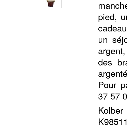
manche
pied, u
cadeau
un séjo
argent
des br
argenté
Pour p
37 57 
Kolb
K98511