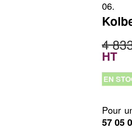
06.
Kolb
4 83
HT
EN STO
Pour u
57 05 