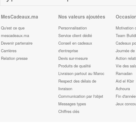
MesCadeaux.ma
Nos valeurs ajoutées
Occasio
Qu'est ce que
Personnalisation
Motivation 
mescadeaux.ma
Service client dédié
Team Build
Devenir partenaire
Conseil en cadeaux
Cadeaux pou
Carrières
d'entreprise
Journée de
Relation presse
Devis sur-mesure
Action relat
Produits de qualité
Vie des sal
Livraison partout au Maroc
Ramadan
Respect des délais de
Aid el Kbir
livraison
Achoura
Communication par l'objet
Fin d'année
Messages types
Jeux conco
Chiffres clés