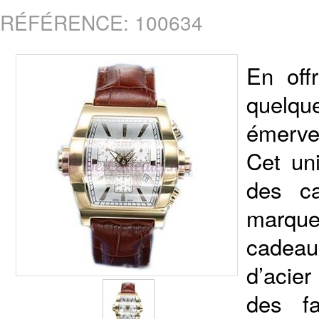
RÉFÉRENCE: 100634
En off
quelqu
émervei
Cet un
des c
marque
cadeau
d’acier
des f