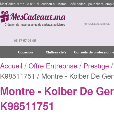
MesCadeaux.ma, le n° 1 du cadeau au Maroc : Idée cadeau pour client, employ
PERSONNALISATION
Création de listes et achat de cadeaux au Maroc
05 37 57 05 05
Occasion
Chiffres clefs
Conseils de professionne
Accueil
/
Offre Entreprise
/
Prestige
/
K98511751 / Montre - Kolber De Gen
Montre - Kolber De Gen
K98511751