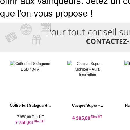
offrir aux vainqueurs. Jetez un 
que l’on vous propose !
Coffre fort Safeguard…
Casque Supra -…
Ha
7 950,00 Dhs HT
Dhs HT
4 305,00
Dhs HT
7 750,83