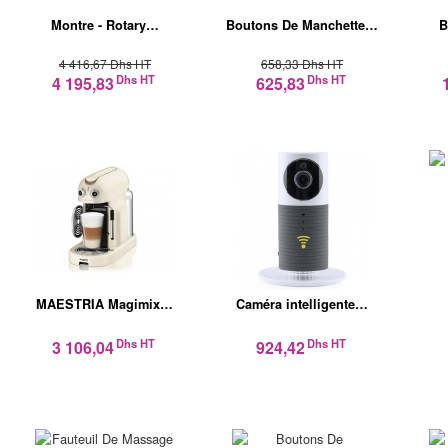
Montre - Rotary…
Boutons De Manchette…
B
4 416,67 Dhs HT
658,33 Dhs HT
Dhs HT
Dhs HT
4 195,83
625,83
MAESTRIA Magimix…
Caméra intelligente…
Dhs HT
Dhs HT
3 106,04
924,42