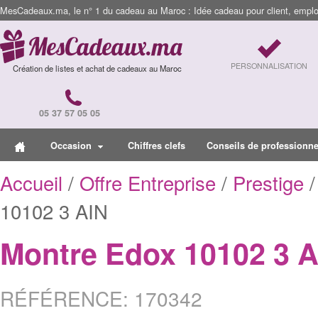
MesCadeaux.ma, le n° 1 du cadeau au Maroc : Idée cadeau pour client, employ
PERSONNALISATION
Création de listes et achat de cadeaux au Maroc
05 37 57 05 05
Occasion
Chiffres clefs
Conseils de professionne
Accueil
/
Offre Entreprise
/
Prestige
/
10102 3 AIN
Montre Edox 10102 3 A
RÉFÉRENCE: 170342