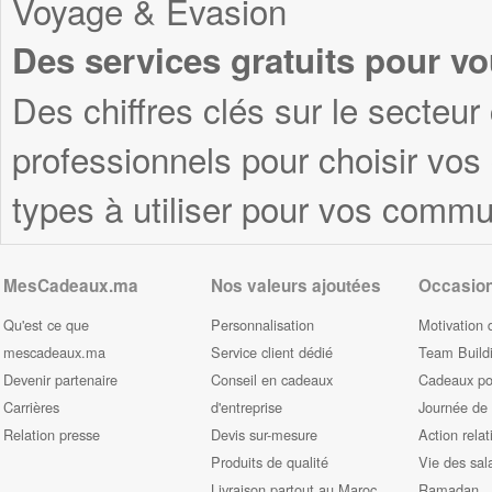
Voyage & Evasion
Des services gratuits pour vo
Des chiffres clés sur le secteur
professionnels pour choisir vo
types à utiliser pour vos commu
MesCadeaux.ma
Nos valeurs ajoutées
Occasio
Qu'est ce que
Personnalisation
Motivation 
mescadeaux.ma
Service client dédié
Team Build
Devenir partenaire
Conseil en cadeaux
Cadeaux pou
Carrières
d'entreprise
Journée de
Relation presse
Devis sur-mesure
Action relat
Produits de qualité
Vie des sal
Livraison partout au Maroc
Ramadan