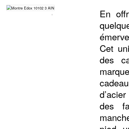
En off
quelqu
émervei
Cet un
des c
marque
cadeau
d’acier
des f
manche
pied, u