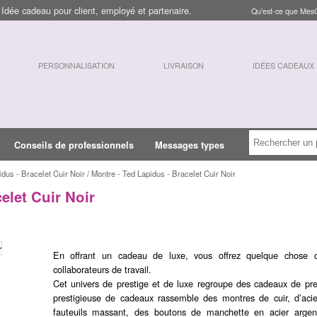
dée cadeau pour client, employé et partenaire.
Qu'est-ce que Mes
PERSONNALISATION
LIVRAISON
IDÉES CADEAUX
Conseils de professionnels
Messages types
idus - Bracelet Cuir Noir / Montre - Ted Lapidus - Bracelet Cuir Noir
elet Cuir Noir
En offrant un cadeau de luxe, vous offrez quelque chose q
collaborateurs de travail.
Cet univers de prestige et de luxe regroupe des cadeaux de pre
prestigieuse de cadeaux rassemble des montres de cuir, d’aci
fauteuils massant, des boutons de manchette en acier argen