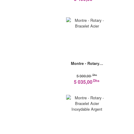
Montre - Rotary…
Dhs
5 300,00
Dhs
5 035,00