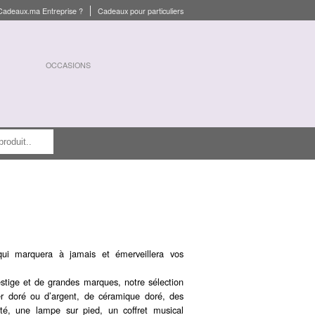
Cadeaux.ma Entreprise ?
Cadeaux pour particuliers
OCCASIONS
ui marquera à jamais et émerveillera vos
stige et de grandes marques, notre sélection
er doré ou d’argent, de céramique doré, des
té, une lampe sur pied, un coffret musical