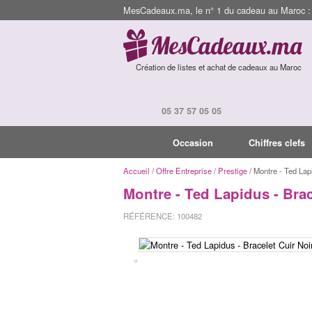
MesCadeaux.ma, le n° 1 du cadeau au Maroc : I
Création de listes et achat de cadeaux au Maroc
05 37 57 05 05
Occasion
Chiffres clefs
Accueil
/
Offre Entreprise
/
Prestige
/ Montre - Ted Lap
Montre - Ted Lapidus - Brac
RÉFÉRENCE: 100482