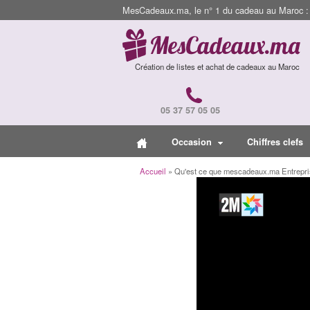
MesCadeaux.ma, le n° 1 du cadeau au Maroc : I
Création de listes et achat de cadeaux au Maroc
05 37 57 05 05
Occasion
Chiffres clefs
Accueil
» Qu'est ce que mescadeaux.ma Entrepr