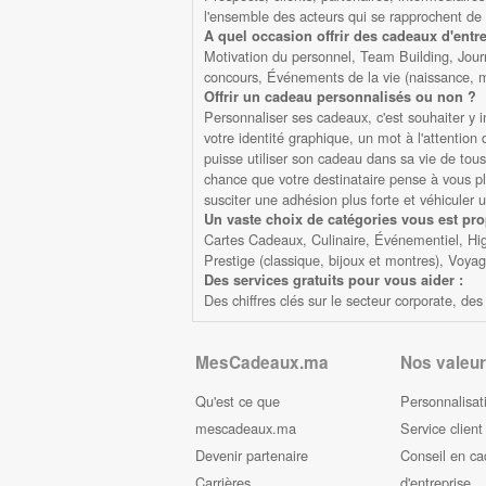
l'ensemble des acteurs qui se rapprochent de 
A quel occasion offrir des cadeaux d'entre
Motivation du personnel, Team Building, Jour
concours, Événements de la vie (naissance, ma
Offrir un cadeau personnalisés ou non ?
Personnaliser ses cadeaux, c'est souhaiter y 
votre identité graphique, un mot à l'attentio
puisse utiliser son cadeau dans sa vie de tous 
chance que votre destinataire pense à vous plus
susciter une adhésion plus forte et véhiculer 
Un vaste choix de catégories vous est pr
Cartes Cadeaux, Culinaire, Événementiel, High
Prestige (classique, bijoux et montres), Voya
Des services gratuits pour vous aider :
Des chiffres clés sur le secteur corporate, d
MesCadeaux.ma
Nos valeur
Qu'est ce que
Personnalisat
mescadeaux.ma
Service client
Devenir partenaire
Conseil en c
Carrières
d'entreprise