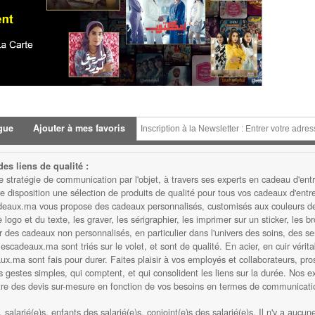
gue
Ajouter à mes favoris
es liens de qualité :
atégie de communication par l'objet, à travers ses experts en cadeau d'entre
isposition une sélection de produits de qualité pour tous vos cadeaux d'entrep
eaux.ma vous propose des cadeaux personnalisés, customisés aux couleurs de v
ogo et du texte, les graver, les sérigraphier, les imprimer sur un sticker, les b
des cadeaux non personnalisés, en particulier dans l'univers des soins, des serv
scadeaux.ma sont triés sur le volet, et sont de qualité. En acier, en cuir vérita
.ma sont fais pour durer. Faites plaisir à vos employés et collaborateurs, prosp
s gestes simples, qui comptent, et qui consolident les liens sur la durée. Nos e
ttre des devis sur-mesure en fonction de vos besoins en termes de communicatio
, salarié(e)s, enfants des salarié(e)s, conjoint(e)s des salarié(e)s. Il n'y a aucu