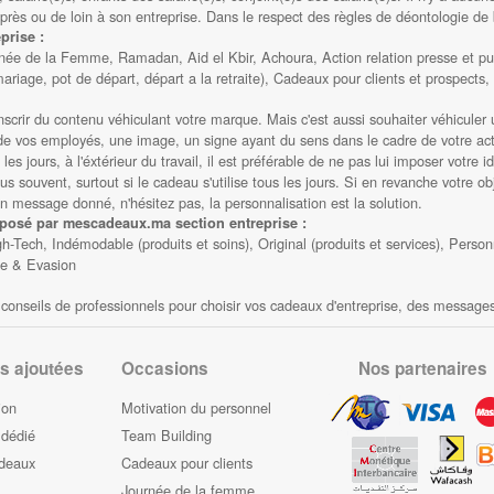
près ou de loin à son entreprise. Dans le respect des règles de déontologie de
prise :
née de la Femme, Ramadan, Aid el Kbir, Achoura, Action relation presse et pub
riage, pot de départ, départ a la retraite), Cadeaux pour clients et prospects,
inscrir du contenu véhiculant votre marque. Mais c'est aussi souhaiter véhicul
n de vos employés, une image, un signe ayant du sens dans le cadre de votre act
les jours, à l'éxtérieur du travail, il est préférable de ne pas lui imposer votre
 souvent, surtout si le cadeau s'utilise tous les jours. Si en revanche votre obj
un message donné, n'hésitez pas, la personnalisation est la solution.
oposé par mescadeaux.ma section entreprise :
-Tech, Indémodable (produits et soins), Original (produits et services), Person
ge & Evasion
es conseils de professionnels pour choisir vos cadeaux d'entreprise, des message
s ajoutées
Occasions
Nos partenaires
ion
Motivation du personnel
 dédié
Team Building
adeaux
Cadeaux pour clients
Journée de la femme