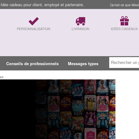
dée cadeau pour client, employé et partenaire.
Qu'est-ce que Mes
PERSONNALISATION
LIVRAISON
IDÉES CADEAUX
Conseils de professionnels
Messages types
ise