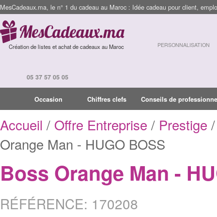
MesCadeaux.ma, le n° 1 du cadeau au Maroc : Idée cadeau pour client, employ
PERSONNALISATION
Création de listes et achat de cadeaux au Maroc
05 37 57 05 05
Occasion
Chiffres clefs
Conseils de professionne
Accueil
/
Offre Entreprise
/
Prestige
/
Orange Man - HUGO BOSS
Boss Orange Man - 
RÉFÉRENCE: 170208