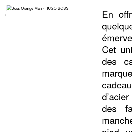
En off
quelqu
émervei
Cet un
des c
marque
cadeau
d’acier
des f
manche
pied, u