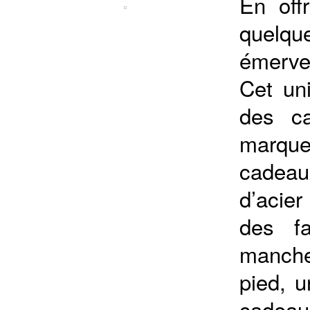
En off
quelqu
émervei
Cet un
des c
marque
cadeau
d’acier
des f
manche
pied, u
cadeau