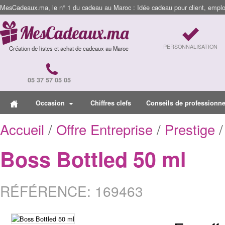
MesCadeaux.ma, le n° 1 du cadeau au Maroc : Idée cadeau pour client, employ
PERSONNALISATION
Création de listes et achat de cadeaux au Maroc
05 37 57 05 05
Occasion
Chiffres clefs
Conseils de professionne
Accueil
/
Offre Entreprise
/
Prestige
/
Boss Bottled 50 ml
RÉFÉRENCE: 169463