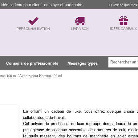
dée cadeau pour client, employé et partenaire.
Qu'est-ce que Mes
PERSONNALISATION
LIVRAISON
IDÉES CADEAUX
Conseils de professionnels
Messages types
mme 100 ml / Azzaro pour Homme 100 ml
En offrant un cadeau de luxe, vous offrez quelque chose q
collaborateurs de travail.
Cet univers de prestige et de luxe regroupe des cadeaux de pre
prestigieuse de cadeaux rassemble des montres de cuir, d’aci
fauteuils massant, des boutons de manchette en acier argen