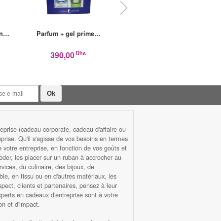
an…
Parfum + gel prime…
Stronger with you…
Cof
Dhs
Dhs
390,00
1 570,00
prise (cadeau corporate, cadeau d'affaire ou
rise. Qu'il s'agisse de vos besoins en termes
otre entreprise, en fonction de vos goûts et
roder, les placer sur un ruban à accrocher au
ices, du culinaire, des bijoux, de
ble, en tissu ou en d'autres matériaux, les
ect, clients et partenaires, pensez à leur
xperts en cadeaux d'entreprise sont à votre
n et d'impact.