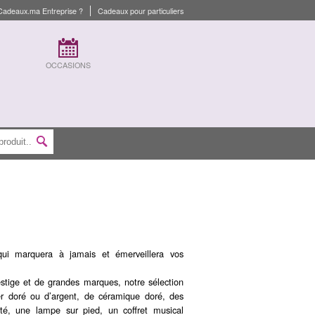
Cadeaux.ma Entreprise ?
Cadeaux pour particuliers
OCCASIONS
ui marquera à jamais et émerveillera vos
stige et de grandes marques, notre sélection
er doré ou d’argent, de céramique doré, des
té, une lampe sur pied, un coffret musical