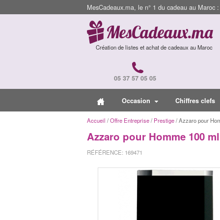
MesCadeaux.ma, le n° 1 du cadeau au Maroc : I
Création de listes et achat de cadeaux au Maroc
05 37 57 05 05
Occasion
Chiffres clefs
Accueil
/
Offre Entreprise
/
Prestige
/ Azzaro pour Ho
Azzaro pour Homme 100 ml
RÉFÉRENCE: 169471