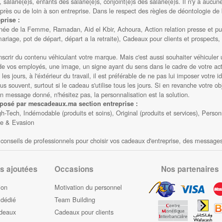
, salarié(e)s, enfants des salarié(e)s, conjoint(e)s des salarié(e)s. Il n'y a aucu
près ou de loin à son entreprise. Dans le respect des règles de déontologie de
prise :
née de la Femme, Ramadan, Aid el Kbir, Achoura, Action relation presse et pub
riage, pot de départ, départ a la retraite), Cadeaux pour clients et prospects,
inscrir du contenu véhiculant votre marque. Mais c'est aussi souhaiter véhicul
n de vos employés, une image, un signe ayant du sens dans le cadre de votre act
les jours, à l'éxtérieur du travail, il est préférable de ne pas lui imposer votre
 souvent, surtout si le cadeau s'utilise tous les jours. Si en revanche votre obj
un message donné, n'hésitez pas, la personnalisation est la solution.
oposé par mescadeaux.ma section entreprise :
-Tech, Indémodable (produits et soins), Original (produits et services), Person
ge & Evasion
es conseils de professionnels pour choisir vos cadeaux d'entreprise, des message
s ajoutées
Occasions
Nos partenaires
ion
Motivation du personnel
 dédié
Team Building
adeaux
Cadeaux pour clients