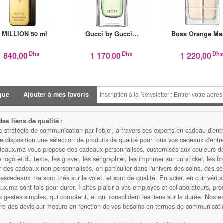
 MILLION 50 ml
Gucci by Gucci…
Boss Orange M
Dhs
Dhs
Dhs
840,00
1 170,00
1 220,00
gue
Ajouter à mes favoris
es liens de qualité :
atégie de communication par l'objet, à travers ses experts en cadeau d'entre
isposition une sélection de produits de qualité pour tous vos cadeaux d'entrep
eaux.ma vous propose des cadeaux personnalisés, customisés aux couleurs de v
ogo et du texte, les graver, les sérigraphier, les imprimer sur un sticker, les b
des cadeaux non personnalisés, en particulier dans l'univers des soins, des serv
scadeaux.ma sont triés sur le volet, et sont de qualité. En acier, en cuir vérita
.ma sont fais pour durer. Faites plaisir à vos employés et collaborateurs, prosp
s gestes simples, qui comptent, et qui consolident les liens sur la durée. Nos e
ttre des devis sur-mesure en fonction de vos besoins en termes de communicatio