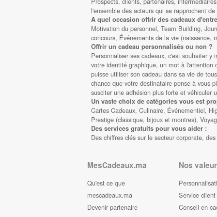
Prospects, clients, partenaires, intermédiaires
l'ensemble des acteurs qui se rapprochent de 
A quel occasion offrir des cadeaux d'entre
Motivation du personnel, Team Building, Jour
concours, Événements de la vie (naissance, ma
Offrir un cadeau personnalisés ou non ?
Personnaliser ses cadeaux, c'est souhaiter y 
votre identité graphique, un mot à l'attentio
puisse utiliser son cadeau dans sa vie de tous 
chance que votre destinataire pense à vous plus
susciter une adhésion plus forte et véhiculer 
Un vaste choix de catégories vous est pr
Cartes Cadeaux, Culinaire, Événementiel, High
Prestige (classique, bijoux et montres), Voya
Des services gratuits pour vous aider :
Des chiffres clés sur le secteur corporate, d
MesCadeaux.ma
Nos valeur
Qu'est ce que
Personnalisat
mescadeaux.ma
Service client
Devenir partenaire
Conseil en c