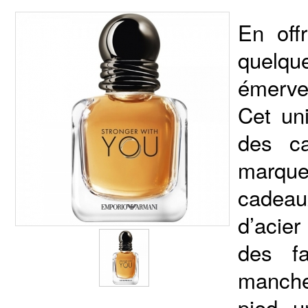
En off
quelqu
émervei
Cet un
des c
marque
cadeau
d’acier
des f
manche
pied, u