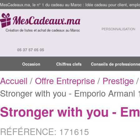
MesCadeaux.ma, le n° 1 du cadeau au Maroc : Idée cadeau pour client, employ
PERSONNALISATION
Création de listes et achat de cadeaux au Maroc
05 37 57 05 05
Occasion
Chiffres clefs
Conseils de professionne
Accueil
/
Offre Entreprise
/
Prestige
/
Stronger with you - Emporio Armani
Stronger with you - E
RÉFÉRENCE: 171615